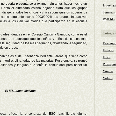
o no quería presentarse a examen sin antes haber hecho un
Investiga
edir esto el alumnado estaba dejando claro que los grupos
Semanas c
endizaje. Y todos los chicos y chicas consiguieron superar los
curso siguiente (curso 2003/2004) los grupos interactivos
Walkiria
cias a los cien voluntarios que participaron en la escuela
Fotos, ví
vidades ideadas en el Colegio Cantín y Gamboa, como es el
rinas, que consigue que los niños y niñas de cursos más
Descarga
la seguridad de los más pequeños, reforzando la seguridad,
bajo en grupo.
Enlaces
n marcha es el de Enseñanza Mediante Tareas, que tiene como
Fotos
a interdisciplinariedad de las materias. Por ejemplo, se pensó
Powerpoi
nalidades y lenguas que tenía la comunidad para hacer un
Viñetas
Vídeos
El IES Lucas Mallada
uesca, ofrece la enseñanza de ESO, bachillerato diurno,