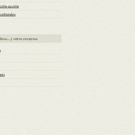
ción-acción
ulturales
deos... y otros recursos
s
nts