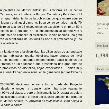
n palabras de Marisol Antolín (su Directora), es un centro
 Carranza, en la frontera de Burgos, Cantabria y País Vasco. El
un gran aislamiento de la población. Lo que ocurre aquí se
l Mungia o al nuestro mismo. Es un centro con algo más de 70
genial, q
stró un total de 15 expedientes de expulsión y entre un 50 y
nuestra v
roblema aquí era que no se enganchaban al aprendizaje y
que...
a que solo se conocen ellos mismos. Tenían además una gran
gran desconfianza de las familias hacia el profesorado y una
ura académica.
Nos han v
a la atención a la diversidad, las dificultades de aprendizaje
1,398
n las habituales: rebajar objetivos, hacer grupos de nivel
e de “los buenos”, itinerarios empobrecidos, sacar alumnos del
e trataba de un alumnado que presentaba una gran falta de
es problemas de disciplina, bajas expectativas… Tenían muy
Desde dó
n a tener trabajo en la zona, en la ganadería (en los trabajos
2005/2006 decidieron entrar a formar parte del Proyecto
desde entonces la transformación ha sido realmente
un 90 % del claustro, pero prácticamente
la Directora
es quien,
las acciones, si bien el resto del claustro también participa en
de Marisol Antolín,
“el proyecto es muy flexible, y no obliga a
a a nada a nadie”
.