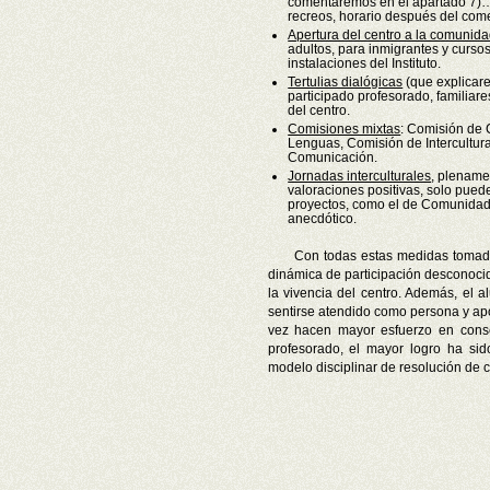
comentaremos en el apartado 7)… 
recreos, horario después del com
Apertura del centro a la comunid
adultos, para inmigrantes y curso
instalaciones del Instituto.
Tertulias dialógicas
(que explicar
participado profesorado, familiar
del centro.
Comisiones mixtas
: Comisión de 
Lenguas, Comisión de Intercultur
Comunicación.
Jornadas interculturales
, plename
valoraciones positivas, solo puede
proyectos, como el de Comunidade
anecdótico.
Con todas estas medidas tomad
dinámica de participación desconoci
la vivencia del centro. Además, el 
sentirse atendido como persona y ap
vez hacen mayor esfuerzo en conse
profesorado, el mayor logro ha si
modelo disciplinar de resolución de 