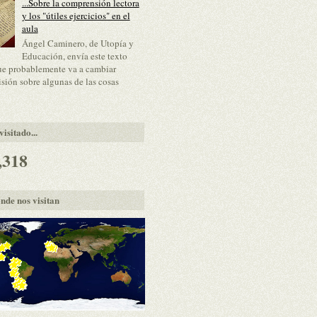
...Sobre la comprensión lectora
y los "útiles ejercicios" en el
aula
Ángel Caminero, de Utopía y
Educación, envía este texto
ue probablemente va a cambiar
isión sobre algunas de las cosas
isitado...
,318
nde nos visitan