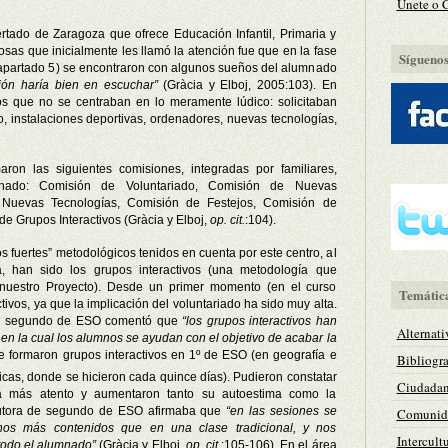
Únete o 
rtado de Zaragoza que ofrece Educación Infantil, Primaria y
osas que inicialmente les llamó la atención fue que en la fase
Síguenos 
apartado 5) se encontraron con algunos sueños del alumnado
ión haría bien en escuchar”
(Gràcia y Elboj, 2005:103). En
s que no se centraban en lo meramente lúdico: solicitaban
o, instalaciones deportivas, ordenadores, nuevas tecnologías,
aron las siguientes comisiones, integradas por familiares,
umnado: Comisión de Voluntariado, Comisión de Nuevas
a, Nuevas Tecnologías, Comisión de Festejos, Comisión de
e Grupos Interactivos (Gràcia y Elboj,
op. cit.
:104).
s fuertes” metodológicos tenidos en cuenta por este centro, al
 han sido los grupos interactivos (una metodología que
nuestro Proyecto). Desde un primer momento (en el curso
Temátic
ivos, ya que la implicación del voluntariado ha sido muy alta.
de segundo de ESO comentó que
“los grupos interactivos han
Alternati
n la cual los alumnos se ayudan con el objetivo de acabar la
e formaron grupos interactivos en 1º de ESO (en geografía e
Bibliogra
icas, donde se hicieron cada quince días). Pudieron constatar
Ciudadan
 más atento y aumentaron tanto su autoestima como la
 tutora de segundo de ESO afirmaba que
“en las sesiones se
Comunida
chos más contenidos que en una clase tradicional, y nos
Intercult
todo el alumnado”
(Gràcia y Elboj,
op. cit.
:105-106). En el área