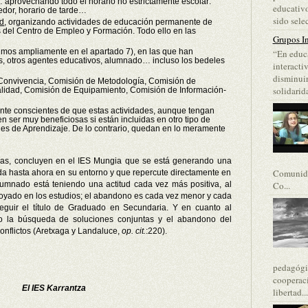
aprovechando todo el horario no estrictamente escolar:
educativo
edor, horario de tarde…
sido selec
ad
, organizando actividades de educación permanente de
s del Centro de Empleo y Formación. Todo ello en las
Grupos In
emos ampliamente en el apartado 7), en las que han
“En educa
es, otros agentes educativos, alumnado… incluso los bedeles
interacti
disminuir
Convivencia, Comisión de Metodología, Comisión de
solidarida
alidad, Comisión de Equipamiento, Comisión de Información-
nte conscientes de que estas actividades, aunque tengan
n ser muy beneficiosas si están incluidas en otro tipo de
s de Aprendizaje. De lo contrario, quedan en lo meramente
as, concluyen en el IES Mungia que se está generando una
Comunida
da hasta ahora en su entorno y que repercute directamente en
alumnado está teniendo una actitud cada vez más positiva, al
Co...
oyado en los estudios; el abandono es cada vez menor y cada
guir el título de Graduado en Secundaria. Y en cuanto al
do la búsqueda de soluciones conjuntas y el abandono del
conflictos (Aretxaga y Landaluce,
op. cit.
:220).
pedagógic
cooperaci
El IES Karrantza
libertad...