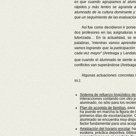
es que cuando agrupamos al alumna
rápidos y más lentos se agranda a
alumnado de la cultura dominante y 
que un seguimiento de las evaluaci
Así fue como decidieron ir pon
dos profesores en las asignaturas m
tutorizada… En la actualidad, se 
palabras,
“mientras vamos aprendie
vamos logrando que la participación 
cada vez mayor”
.
(Aretxaga y Landal
que cuando el alumnado se siente at
conflictos van superándose (Aretxag
Algunas actuaciones concretas 
ss.):
Sistema de refuerzo lingüístico de
interacciones contando con otro pr
alumnado, no sólo para los recién
Plan de acogida de familias
, para
ha puesto en marcha la figura de
primeros días de escolarización.
alumnado se encuentra muy dispue
factor fundamental para una acogid
Ampliación del horario escolar
, h
euskera, práctica deportiva, bibli