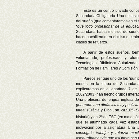
Este es un centro privado conce
Secundaria Obligatoria. Una de las c
del sueño (que comentaremos en el 
“que todo profesional de la educac
Secundaria había multitud de sueño
hacer bachillerato en el mismo centr
clases de refuerzo…
A partir de estos sueños, form
voluntariado, profesorado y al
Tecnologías, Biblioteca Autorizad
Formación de Familiares y Comisión d
Parece ser que uno de los “punto
menos en la etapa de Secundaria,
explicaremos en el apartado 7 de 
2002/2003) han hecho grupos interact
Una profesora de lengua inglesa 
generado una dinámica muy positiva e
tarea”
(Gràcia y Elboj,
op. cit.
:105).
S
historia) y en 2º de ESO (en matemát
que el alumnado cada vez estaba
motivación por la asignatura. Una
conseguía trabajar y reforzar mu
asegurábamos de que así fuera con 