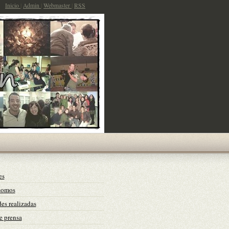
Inicio
|
Admin
|
Webmaster
|
RSS
es
somos
es realizadas
e prensa