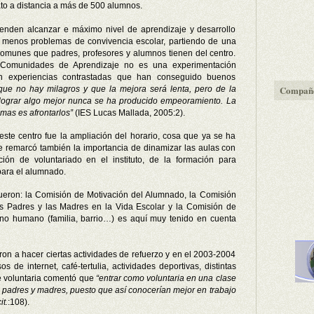
rato a distancia a más de 500 alumnos.
enden alcanzar e máximo nivel de aprendizaje y desarrollo
 menos problemas de convivencia escolar, partiendo de una
 comunes que padres, profesores y alumnos tienen del centro.
 Comunidades de Aprendizaje no es una experimentación
n experiencias contrastadas que han conseguido buenos
Compañe
ue no hay milagros y que la mejora será lenta, pero de la
de lograr algo mejor nunca se ha producido empeoramiento. La
mas es afrontarlos”
(IES Lucas Mallada, 2005:2).
este centro fue la ampliación del horario, cosa que ya se ha
se remarcó también la importancia de dinamizar las aulas con
ación de voluntariado en el instituto, de la formación para
para el alumnado.
fueron:
la Comisión
de Motivación del Alumnado,
la Comisión
s Padres y las Madres en
la Vida
Escolar
y
la Comisión
de
rno humano (familia, barrio…) es aquí muy tenido en cuenta
n a hacer ciertas actividades de refuerzo y en el 2003-2004
s de internet, café-tertulia, actividades deportivas, distintas
 voluntaria comentó que
“entrar como voluntaria en una clase
os padres y madres, puesto que así conocerían mejor en trabajo
it.
:108).