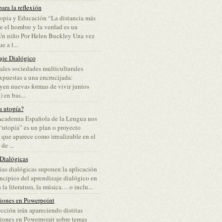
ara la reflexión
opía y Educación “La distancia más
re el hombre y la verdad es un
Un niño Por Helen Buckley Una vez
e a l...
aje Dialógico
ales sociedades multiculturales
puestas a una encrucijada:
yen nuevas formas de vivir juntos
 en bas...
a utopía?
Academia Española de la Lengua nos
“utopía” es un plan o proyecto
 que aparece como irrealizable en el
e ...
 Dialógicas
lias dialógicas suponen la aplicación
incipios del aprendizaje dialógico en
 la literatura, la música… o inclu...
ciones en Powerpoint
ección irán apareciendo distitas
iones en Powerpoint sobre temas