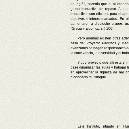
de inglés, sucedía que el alumnad
grupo interactivo de repaso. Al p
interactivos son eficaces para el apr
objetivos mínimos marcados. En el 
aumentaron a dieciocho grupos, gra
(Gràcia y Elboj,
op. cit.
:106).
Pero además existen otras acti
caso del Proyecto Padrinos y Mad
avanzados se hagan responsables de 
la convivencia, la diversidad y el tra
Y otro proyecto que allí está e
base dinamizar las aulas y trabajar l
en aprovechar la riqueza de nacio
diccionario multilingüe.
Este Instituto, situado en H