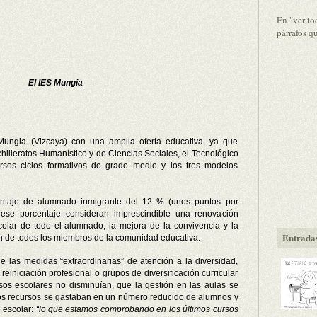
En "ver to
párrafos q
El IES Mungia
Mungia (Vizcaya) con una amplia oferta educativa, ya que
achilleratos Humanístico y de Ciencias Sociales, el Tecnológico
ersos ciclos formativos de grado medio y los tres modelos
entaje de alumnado inmigrante del 12 % (unos puntos por
 ese porcentaje consideran imprescindible una renovación
olar de todo el alumnado, la mejora de la convivencia y la
Entradas
ión de todos los miembros de la comunidad educativa.
 las medidas “extraordinarias” de atención a la diversidad,
reiniciación profesional o grupos de diversificación curricular
sos escolares no disminuían, que la gestión en las aulas se
 los recursos se gastaban en un número reducido de alumnos y
 escolar:
“lo que estamos comprobando en los últimos cursos