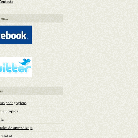
Contacta
en...
as
vas pedagógicas
fía utópica
ía
des de aprendizaje
uralidad