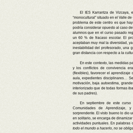
El IES Karrantza de Vizcaya, e
“monocultural” situado en el Valle de
problema de este centro es que hay 
podría considerar opuesto al caso de
alumnos que en el curso pasado regi
un 60 % de fracaso escolar. El p
aceptaban muy mal la diversidad, y
inestabilidad del profesorado, una 
gran distancia con respecto a la cult
En este contexto, las medidas par
y los conflictos de convivencia era
(flexibles), favorecer el aprendizaj
aula, expedientes disciplinares… S
motivación, baja autoestima, grand
interiorizado que de todas formas iba
de sus padres).
En septiembre de este curso 
Comunidades de Aprendizaje, y 
sorprendente. El visto bueno lo dio 
en solitario, se encarga de dinamizar 
actividades puntuales. En palabras 
todo el mundo a hacerlo, no se oblig