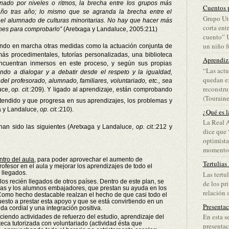
do por niveles o ritmos, la brecha entre los grupos más
Cuentos p
ño tras año; lo mismo que se agranda la brecha entre el
Grupo Ut
el alumnado de culturas minoritarias. No hay que hacer más
corta ent
ones para comprobarlo”
(Aretxaga y Landaluce, 2005:211)
cuento” 
un niño fu
iendo en marcha otras medidas como la actuación conjunta de
ás procedimentales, tutorías personalizadas, una biblioteca
Aprendiz
encuentran inmersos en este proceso, y según sus propias
“Las actu
ndo a dialogar y a debatir desde el respeto y la igualdad,
quedan ex
del profesorado, alumnado, familiares, voluntariado, etc., sea
reconstru
uce,
op. cit.
:209). Y ligado al aprendizaje, están comprobando
(Touraine)
endido y que progresa en sus aprendizajes, los problemas y
a y Landaluce,
op. cit.
:210).
¿Qué es l
La Real 
han sido las siguientes (Aretxaga y Landaluce,
op. cit.
:212 y
dice que 
optimista
momento d
ntro del aula
, para poder aprovechar el aumento de
Tertulias
ofesor en el aula y mejorar los aprendizajes de todo el
 llegados.
Las tertu
 los recién llegados de otros países. Dentro de este plan, se
de los pr
 las y los alumnos embajadores, que prestan su ayuda en los
relación a
 Como hecho destacable realzan el hecho de que casi todo el
sto a prestar esta apoyo y que se está convirtiendo en un
Presenta
a cordial y una integración positiva.
En esta s
aciendo actividades de refuerzo del estudio, aprendizaje del
oteca tutorizada con voluntariado (actividad ésta que
presentac