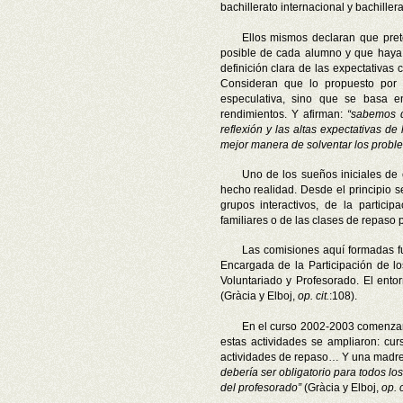
bachillerato internacional y bachille
Ellos mismos declaran que pret
posible de cada alumno y que haya
definición clara de las expectativas
Consideran que lo propuesto por
especulativa, sino que se basa e
rendimientos. Y afirman:
“sabemos q
reflexión y las altas expectativas 
mejor manera de solventar los proble
Uno de los sueños iniciales de 
hecho realidad. Desde el principio 
grupos interactivos, de la particip
familiares o de las clases de repaso 
Las comisiones aquí formadas 
Encargada
de
la Participación
de lo
Voluntariado y Profesorado. El ento
(Gràcia y Elboj,
op. cit.
:108).
En el curso 2002-2003 comenzaro
estas actividades se ampliaron: curso
actividades de repaso… Y una madre
debería ser obligatorio para todos l
del profesorado”
(Gràcia y Elboj,
op. c