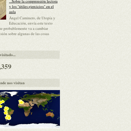
...Sobre la comprensión lectora
y los "útiles ejercicios" en el
aula
Ángel Caminero, de Utopía y
Educación, envía este texto
ue probablemente va a cambiar
isión sobre algunas de las cosas
isitado...
,359
nde nos visitan