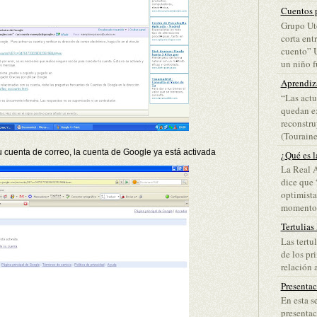
Cuentos p
Grupo Ut
corta ent
cuento” 
un niño fu
Aprendiz
“Las actu
quedan ex
reconstru
(Touraine)
u cuenta de correo, la cuenta de Google ya está activada
¿Qué es l
La Real 
dice que 
optimista
momento d
Tertulias
Las tertu
de los pr
relación a
Presenta
En esta s
presentac