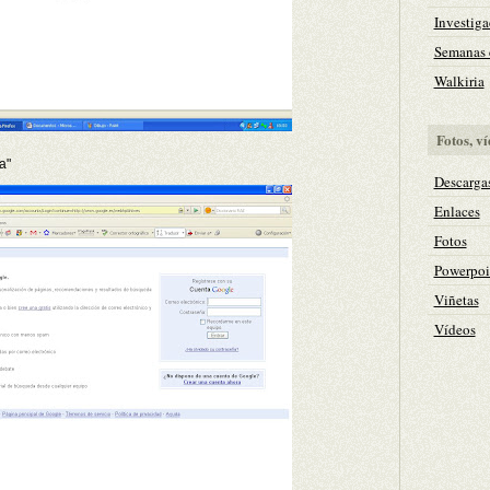
Investiga
Semanas c
Walkiria
Fotos, ví
a"
Descarga
Enlaces
Fotos
Powerpoi
Viñetas
Vídeos