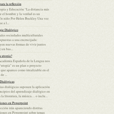
ara la reflexión
opía y Educación “La distancia más
re el hombre y la verdad es un
Un niño Por Helen Buckley Una vez
e a l...
aje Dialógico
ales sociedades multiculturales
puestas a una encrucijada:
yen nuevas formas de vivir juntos
 en bas...
a utopía?
Academia Española de la Lengua nos
“utopía” es un plan o proyecto
 que aparece como irrealizable en el
e ...
 Dialógicas
lias dialógicas suponen la aplicación
incipios del aprendizaje dialógico en
 la literatura, la música… o inclu...
ciones en Powerpoint
ección irán apareciendo distitas
iones en Powerpoint sobre temas