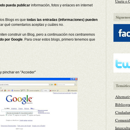
Únete o 
ndo pueda publicar
información, fotos y enlaces en internet
Síguenos 
 los Blogs es que
todas las entradas (informaciones) pueden
ar qué comentarios aceptas y cuáles no.
iten construir un Blog, pero a continuación nos centraremos
do por Google
. Para crear estos blogs, primero tenemos que
y pinchar en "Acceder"
Temátic
Alternati
Bibliogra
Ciudadan
Comunida
Intercult