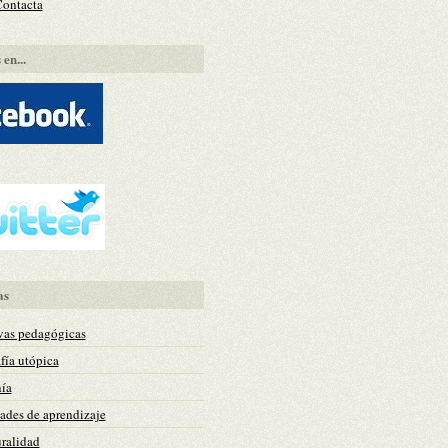
Contacta
en...
as
vas pedagógicas
fía utópica
ía
des de aprendizaje
uralidad