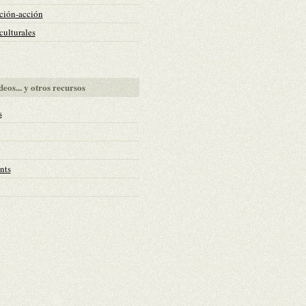
ción-acción
ulturales
deos... y otros recursos
s
nts