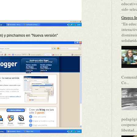
educativo
sido selec
Grupos In
“En educa
interacti
disminuir
m) y pinchamos en "Nueva versión"
solidarida
Comunida
Co...
pedagógic
cooperaci
libertad...