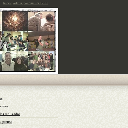
Inicio
|
Admin
|
Webmaster
|
RSS
es
somos
es realizadas
e prensa