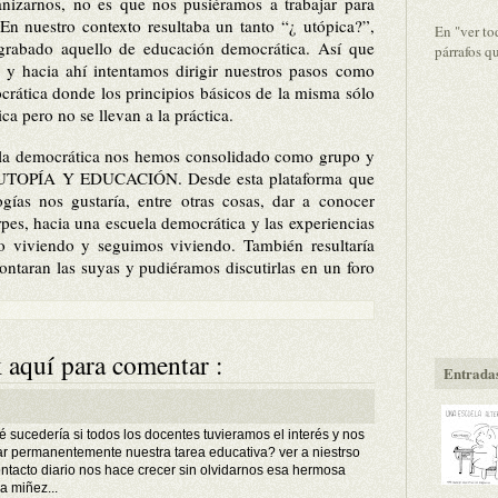
anizarnos, no es que nos pusiéramos a trabajar para
 En nuestro contexto resultaba un tanto “¿ utópica?”,
En "ver to
rabado aquello de educación democrática. Así que
párrafos q
 y hacia ahí intentamos dirigir nuestros pasos como
rática donde los principios básicos de la misma sólo
ca pero no se llevan a la práctica.
la democrática nos hemo
s co
nsolidado como grupo y
 UTOPÍA Y EDUCACIÓN. Desde esta plataforma que
gías nos gustaría, entre otras cosas, dar a conocer
rpes, hacia una escuela demo
crática y las experiencias
 viviendo y seguimos viviendo. También resultaría
contaran las suyas y
pudiéramos discutirlas en un foro
 aquí para comentar :
Entradas
é sucedería si todos los docentes tuvieramos el interés y nos
ar permanentemente nuestra tarea educativa? ver a niestrso
ntacto diario nos hace crecer sin olvidarnos esa hermosa
a miñez...