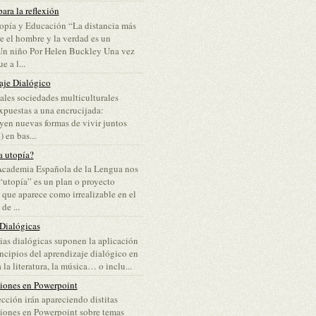
ara la reflexión
opía y Educación “La distancia más
re el hombre y la verdad es un
Un niño Por Helen Buckley Una vez
e a l...
aje Dialógico
ales sociedades multiculturales
puestas a una encrucijada:
yen nuevas formas de vivir juntos
 en bas...
a utopía?
Academia Española de la Lengua nos
“utopía” es un plan o proyecto
 que aparece como irrealizable en el
e ...
 Dialógicas
lias dialógicas suponen la aplicación
incipios del aprendizaje dialógico en
 la literatura, la música… o inclu...
ciones en Powerpoint
ección irán apareciendo distitas
iones en Powerpoint sobre temas