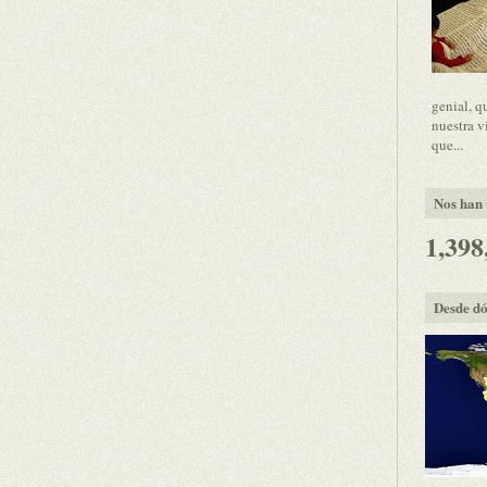
genial, q
nuestra v
que...
Nos han v
1,398
Desde dó