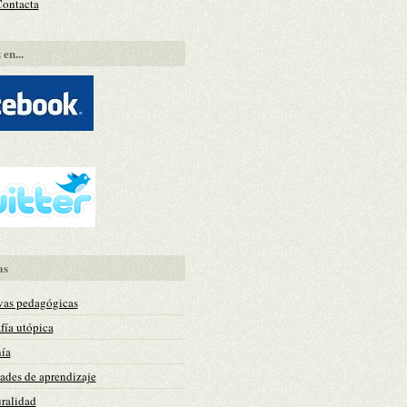
Contacta
en...
as
vas pedagógicas
fía utópica
ía
des de aprendizaje
uralidad