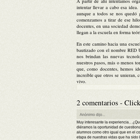
A partir de ahí intentamos org
intentar llevar a cabo esa idea.
aunque a todos se nos quedó g
comenzamos a tirar de ese hilo
docentes, en una sociedad democ
llegan a la
escuela en forma teóri
En este camino hacia una escue
bautizado con el nombre RED
nos brindan las nuevas tecnolo
nuestros pasos, más o menos to
que, co
mo docentes, hemos ido
increíble que otros se unieran, 
vivo.
2 comentarios - Click
Anónimo dijo...
Muy interesante la experiencia... ¿Qu
diéramos la oportunidad de cuestion
alumnos como otro igual que en el co
etapa de nuestras vidas que ha sido l