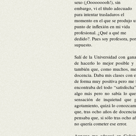
se
xo (¡Ooooooooh!), sin
embargo, vi el título adecuado
para intentar trasladaro
s e
l
momento en el que se produjo u
punto de inflexión en mi vida
profesional. ¿Qué a qué me
dedido?. Pues soy profesora, por
supuesto.
Salí de la Universidad con gana
de hacerlo lo mejor posible y
también que, como muchos, me
docencia. Daba mis clases con 
de forma m
uy positiva pero me 
encontraba del todo “satisfech
algo más pero no sabía lo que
sensación de inquietud que 
agotamiento, quizá lo conozcam
que, tras ocho años de docencia,
pensaba que, si sólo tras ocho a
no quería cometer ese error.
Aunque me eduqué en Galicia