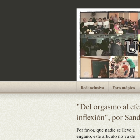
Red inclusiva
Foro utópico
"Del orgasmo al efe
inflexión", por Sa
Por favor, que nadie se lleve a
engaño, este artículo no
v
a de