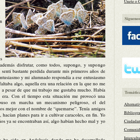
Únete o 
Síguenos 
n
s
 además disfrutar, como todos, supongo, y supongo
 s
entí bastante perdida durante mis p
rimeros años de
entusiasmo y mi alumnado respondía a ese entusiasmo
faltaba algo, aquella era una relación en la que no me
a” a pesar de que mi trabajo me gustaba mucho. Había
Temátic
 era. Con el tiempo esta situación me provocó una
puso en marcha un mecanismo peligroso, el del
Alternati
os mejor con el nombre de “quemarse”. Tenía amigos
Bibliogra
 hacían planes para ir a cultivar caracoles, en fin. Yo
ños ya se encontraban así, algo habían hecho mal y yo
Ciudadan
Comunida
Intercult
 ha sido en Andalucía donde me he desarrollado