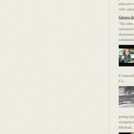
educativo
sido selec
Grupos In
“En educa
interacti
disminuir
solidarida
Comunida
Co...
pedagógic
cooperaci
libertad...