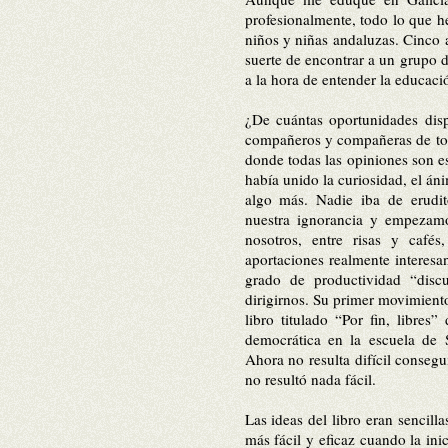
profesionalmente, todo lo que h
niños y niñas andaluzas. Cinco a
suerte de encontrar a un grupo d
a la hora de entender la educac
¿De cuántas op
ortunidades dis
compañeros y compañeras de toda
donde todas las opiniones son e
había unido la curiosidad, el á
algo más. Nadie iba de erudi
nuestra ignorancia y empezam
nosotros, entre risas y cafés,
aportaciones realmente interesan
grado de productividad “discu
dirigirnos. Su primer movimient
libro titulado “Por fin, libre
democrática en la escuela de 
Ahora no resulta difícil consegu
no resultó nada fácil.
Las ideas del libro eran sencill
más fácil y eficaz cuando la ini