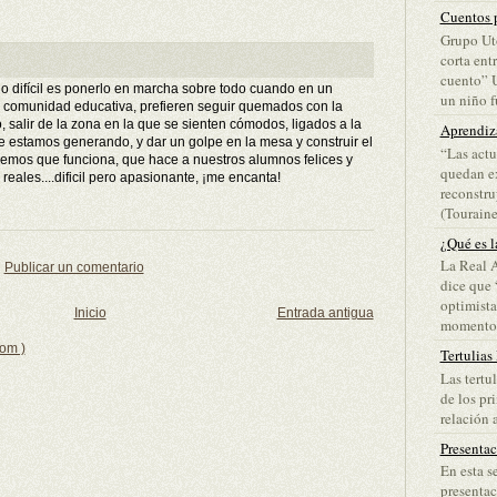
Cuentos p
Grupo Ut
corta ent
cuento” 
 lo difícil es ponerlo en marcha sobre todo cuando en un
un niño fu
 comunidad educativa, prefieren seguir quemados con la
, salir de la zona en la que se sienten cómodos, ligados a la
Aprendiz
e estamos generando, y dar un golpe en la mesa y construir el
“Las actu
mos que funciona, que hace a nuestros alumnos felices y
quedan ex
reales....dificil pero apasionante, ¡me encanta!
reconstru
(Touraine)
¿Qué es l
La Real 
Publicar un comentario
dice que 
optimista
Inicio
Entrada antigua
momento d
tom )
Tertulias
Las tertu
de los pr
relación a
Presenta
En esta s
presentac