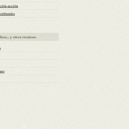
ción-acción
ulturales
deos... y otros recursos
s
nts