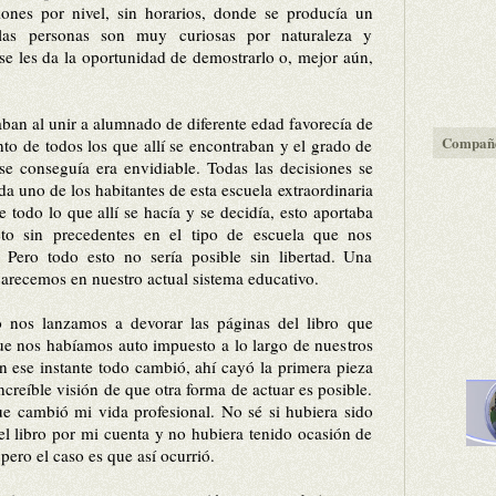
ciones por nivel, sin horarios, donde se producía un
 las personas son muy curiosas por naturaleza y
 se les da la oportunidad de demostrarlo o, mejor aún,
ban al unir a alumnado de difer
ente edad favorecía de
Compañe
nto de todos los que allí se encontraban y el grado de
se conseguía era envidiable. Todas las decisiones se
 uno de los habitantes de esta escuela extraordinaria
e todo lo que allí se hacía y se decidía, esto aportaba
o sin precedentes en el tipo de escuela que nos
ero todo esto no sería posible sin libertad. Una
carecemos en nuestro actual sistema educativo.
o nos lanzamos a devorar las páginas del libro que
ue nos habíamos auto impuesto a lo largo de nuestros
en ese instante todo cambió,
ahí cayó la primera pieza
ncreíble visión de que otra forma de actuar es posible.
ue cambió mi vida profesional. No sé si hubiera sido
el libro por mi cuenta y no hubiera tenido ocasión de
pero el caso es que así ocurrió.