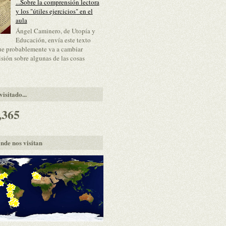
...Sobre la comprensión lectora
y los "útiles ejercicios" en el
aula
Ángel Caminero, de Utopía y
Educación, envía este texto
ue probablemente va a cambiar
isión sobre algunas de las cosas
isitado...
,365
nde nos visitan