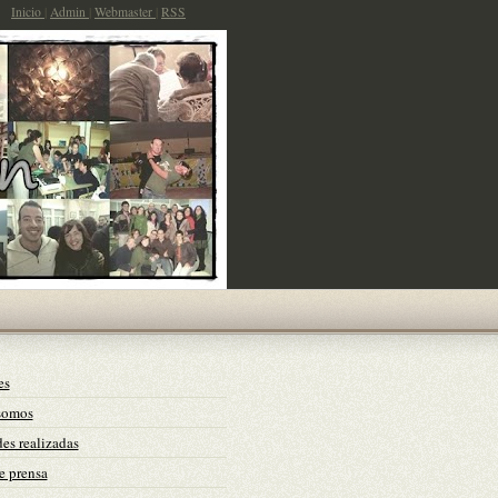
Inicio
|
Admin
|
Webmaster
|
RSS
es
somos
es realizadas
e prensa