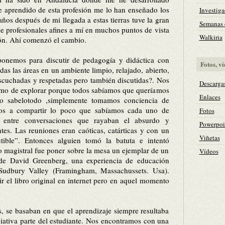
e aprendido de esta profesión me lo han enseñado los
Investiga
ños después de mi llegada a estas tierras tuve la gran
Semanas c
e profesionales afines a mí en muchos puntos de vista
Walkiria
ión. Ahí comenzó el cambio.
ponemos para discutir de pedagogía y didáctica con
Fotos, ví
s las áreas en un ambiente limpio, relajado, abierto,
scuchadas y respetadas pero también discutidas?. Nos
Descarga
nimo de explorar porque todos sabíamos que queríamos
Enlaces
to sabelotodo ,simplemente tomamos conciencia de
os a compartir lo poco que sabíamos cada uno de
Fotos
 entr
e conversaciones que rayaban el absurdo y
Powerpoi
tes. Las reuniones eran caóticas, catárticas y con un
Viñetas
tible”. Entonces alguien tomó la batuta e intentó
o magistral fue poner sobre la mesa un ejemplar de un
Vídeos
s” de David Greenberg, una experiencia de educación
Sudbury Valley (Framingham, Massachussets. Usa).
ir el libro original en internet pero en aquel momento
as, se basaban en que el aprendizaje siempre resultaba
ciativa parte del estudiante. Nos encontramos con una