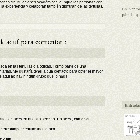
ersonas sin titulaciones académicas, aunque las personas con
a experiencia y colaboran también disfrutan de las tertulias.
En "ver to
párrafos q
k aquí para comentar :
da en las tertulias dialógicas. Formo parte de una
tarlas. Me gustaría tener algún contacto para obtener mayor
e aqui no hay ningún grupo que lo haga.
Entradas
varios enlaces en nuestra sección "Enlaces", como son:
s.net/confapea/tertulias/home.htm
ci2.htm