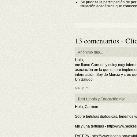
Se prioriza la participación de p
titulación académica que conocen l
13 comentarios - Clic
Anónimo dijo...
Hola,
me llamo Carmen y estoy muy interesa
asociación en la que quiero implemen
información. Soy de Murcia y creo qu
Un Saludo
6:43 p. m.
Red Utopía y Educación
dijo...
Hola, Carmen:
Sobre tertulias dialógicas, tenemos 
Mil y una tertulias - http://www.neske
FACEPA - http://www.facepa.org/es/ini