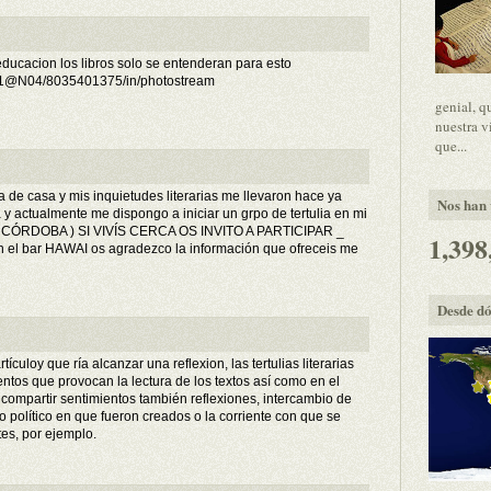
educacion los libros solo se entenderan para esto
021@N04/8035401375/in/photostream
genial, q
nuestra v
que...
e casa y mis inquietudes literarias me llevaron hace ya
Nos han v
a y actualmente me dispongo a iniciar un grpo de tertulia en mi
 CÓRDOBA ) SI VIVÍS CERCA OS INVITO A PARTICIPAR _
1,398
 en el bar HAWAI os agradezco la información que ofreceis me
Desde dó
rtículoy que ría alcanzar una reflexion, las tertulias literarias
entos que provocan la lectura de los textos así como en el
 compartir sentimientos también reflexiones, intercambio de
o político en que fueron creados o la corriente con que se
tes, por ejemplo.