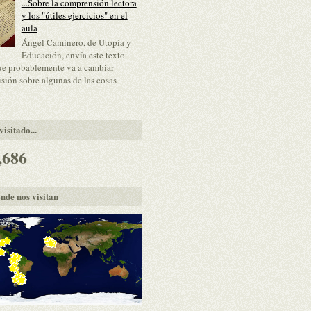
...Sobre la comprensión lectora
y los "útiles ejercicios" en el
aula
Ángel Caminero, de Utopía y
Educación, envía este texto
ue probablemente va a cambiar
isión sobre algunas de las cosas
isitado...
,686
nde nos visitan