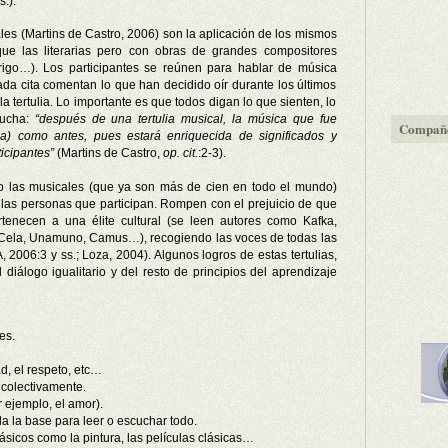
.).
cales (Martins de Castro, 2006) son la aplicación de los mismos
que las literarias pero con obras de grandes compositores
drigo…). Los participantes se reúnen para hablar de música
da cita comentan lo que han decidido oír durante los últimos
a tertulia. Lo importante es que todos digan lo que sienten, lo
cucha:
“después de una tertulia musical, la música que fue
Compañe
da) como antes, pues estará enriquecida de significados y
ticipantes”
(Martins de Castro,
op. cit.
:2-3).
como las musicales (que ya son más de cien en todo el mundo)
las personas que participan. Rompen con el prejuicio de que
ertenecen a una élite cultural (se leen autores como Kafka,
 Cela, Unamuno, Camus…), recogiendo las voces de todas las
006:3 y ss.; Loza, 2004). Algunos logros de estas tertulias,
diálogo igualitario y del resto de principios del aprendizaje
es.
d, el respeto, etc…
 colectivamente.
 ejemplo, el amor).
da la base para leer o escuchar todo.
lásicos como la pintura, las películas clásicas…