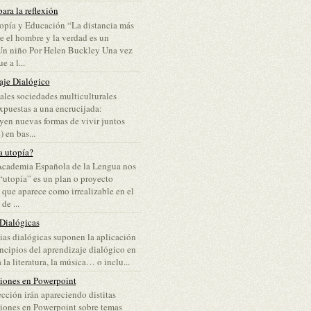
ara la reflexión
opía y Educación “La distancia más
re el hombre y la verdad es un
Un niño Por Helen Buckley Una vez
e a l...
aje Dialógico
ales sociedades multiculturales
puestas a una encrucijada:
yen nuevas formas de vivir juntos
 en bas...
a utopía?
Academia Española de la Lengua nos
“utopía” es un plan o proyecto
 que aparece como irrealizable en el
e ...
 Dialógicas
lias dialógicas suponen la aplicación
incipios del aprendizaje dialógico en
 la literatura, la música… o inclu...
ciones en Powerpoint
ección irán apareciendo distitas
iones en Powerpoint sobre temas