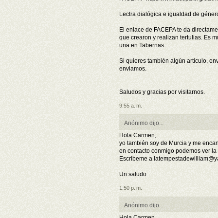
Lectra dialógica e igualdad de géner
El enlace de FACEPA te da directamen
que crearon y realizan tertulias. Es
una en Tabernas.
Si quieres también algún artículo, e
enviamos.
Saludos y gracias por visitarnos.
9:55 a. m.
Anónimo dijo...
Hola Carmen,
yo también soy de Murcia y me encanta
en contacto conmigo podemos ver la 
Escribeme a latempestadewilliam@y
Un saludo
1:50 p. m.
Anónimo dijo...
Hola Carmen,