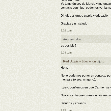
Yo también soy de Murcia y me encantar
contacto conmigo, podemos ver la ma
Dirigido al grupo utopia y educación
Gracias y un saludo
2:02 p. m.
Anónimo dijo...
es posible?
2:03 p. m.
Red Utopía y Educación
dijo...
Hola:
No te podemos poner en contacto por
mensaje (o sea, ninguno).
...pero confiemos en que Carmen se v
Nos encanta que os encontréis en nu
Saludos y abrazos.
4:25 p. m.