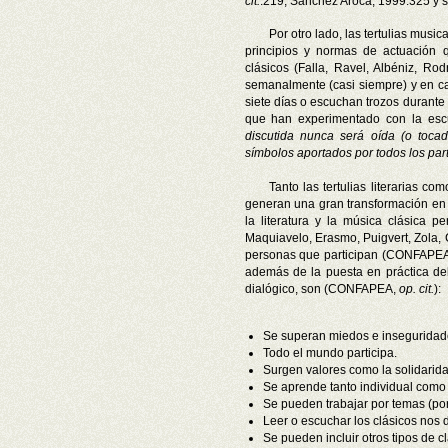
cit.
:219; Sánchez Aroca, 1999:325 y ss
Por otro lado, las tertulias musi
principios y normas de actuación 
clásicos (Falla, Ravel, Albéniz, Ro
semanalmente (casi siempre) y en ca
siete días o escuchan trozos durante l
que han experimentado con la es
discutida nunca será oída (o toca
símbolos aportados por todos los par
Tanto las tertulias literarias 
generan una gran transformación en 
la literatura y la música clásica p
Maquiavelo, Erasmo, Puigvert, Zola,
personas que participan (CONFAPEA, 2
además de la puesta en práctica del 
dialógico, son (CONFAPEA,
op. cit.
):
Se superan miedos e inseguridad
Todo el mundo participa.
Surgen valores como la solidarida
Se aprende tanto individual como
Se pueden trabajar por temas (por
Leer o escuchar los clásicos nos 
Se pueden incluir otros tipos de c