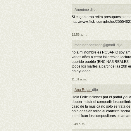
Anónimo dijo...
Si el gobierno retira presupuesto de 
http://www.flickr.com/photos/25554
12:56 a. m.
monteencontrado@gmail. dijo...
hola mi nombre es ROSARIO soy ama d
varios años a crear talleres de lectur
querido pueblo (ENCINAS REALES ,
todos los martes a partir de las 20h
ha ayudado
11:31 a. m.
Ana Rojas
dijo...
Hola Felicitaciones por el portal y el a
deben incluir el compartir los sentimi
caso de la música no solo se trata de
opiniones en torno al contexto social 
identifican los compositores o cantan
6:49 p. m.