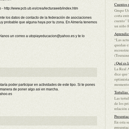
Cuentos p
o - http://www.pcb.ub.es/crea/lecturaweb/index.htm
Grupo Ut
corta ent
te los datos de contacto de la federación de asociaciones
cuento” 
 muy probable que alguna haya por tu zona. En Almería tenemos
un niño fu
Aprendiz
nvíanos un correo a utopiayeducacion@yahoo.es y te lo
“Las actu
quedan ex
reconstru
(Touraine)
¿Qué es l
La Real 
dice que 
optimista
momento d
ría poder participar en actividades de este tipo. Si te pones
manera de poner algo asi en marcha.
Tertulias
ahoo.es
Las tertu
de los pr
relación a
Presenta
En esta s
presentac