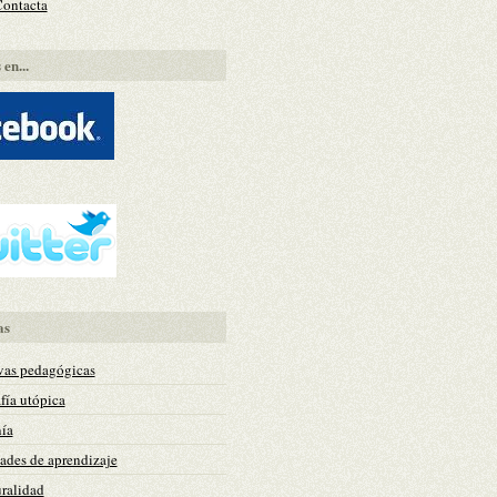
Contacta
en...
as
vas pedagógicas
fía utópica
ía
des de aprendizaje
uralidad