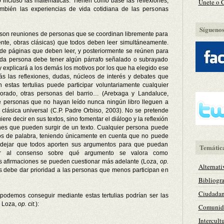
 o incluso las matemáticas. Tienen como base las reflexiones,
Únete o 
ambién las experiencias de vida cotidiana de las personas
Síguenos 
cas son reuniones de personas que se coordinan libremente para
mente, obras clásicas) que todos deben leer simultáneamente.
e páginas que deben leer, y posteriormente se reúnen para
ada persona debe tener algún párrafo señalado o subrayado
 explicará a los demás los motivos por los que ha elegido ese
s las reflexiones, dudas, núcleos de interés y debates que
n estas tertulias puede participar voluntariamente cualquier
sorado, otras personas del barrio… (Aretxaga y Landaluce,
e personas que no hayan leído nunca ningún libro lleguen a
ra clásica universal (C.P. Padre Orbiso, 2003). No se pretende
iere decir en sus textos, sino fomentar el diálogo y la reflexión
ciones que pueden surgir de un texto. Cualquier persona puede
os de palabra, teniendo únicamente en cuenta que no puede
 dejar que todos aporten sus argumentos para que puedan
Temátic
legar al consenso sobre qué argumento se valora como
as afirmaciones se pueden cuestionar más adelante (Loza,
op.
Alternati
 debe dar prioridad a las personas que menos participan en
Bibliogra
Ciudadan
 podemos conseguir mediante estas tertulias podrían ser las
; Loza,
op. cit.
):
Comunida
Intercult