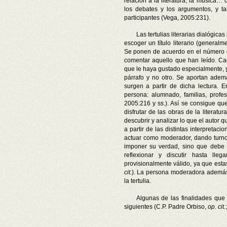
relación a la literatura, la música…
los debates y los argumentos, y t
participantes (Vega, 2005:231).
Las tertulias literarias dialógi
escoger un título literario (general
Se ponen de acuerdo en el número d
comentar aquello que han leído. C
que le haya gustado especialmente, y
párrafo y no otro. Se aportan ademá
surgen a partir de dicha lectura. E
persona: alumnado, familias, profe
2005:216 y ss.). Así se consigue qu
disfrutar de las obras de la literatu
descubrir y analizar lo que el autor qu
a partir de las distintas interpreta
actuar como moderador, dando turn
imponer su verdad, sino que debe
reflexionar y discutir hasta l
provisionalmente válido, ya que est
cit.
). La persona moderadora además
la tertulia.
Algunas de las finalidades que
siguientes (C.P. Padre Orbiso,
op. cit.