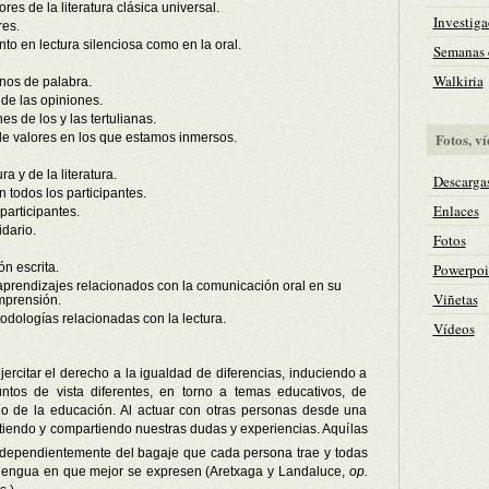
es de la literatura clásica universal.
Investiga
res.
nto en lectura silenciosa como en la oral.
Semanas c
Walkiria
rnos de palabra.
 de las opiniones.
es de los y las tertulianas.
Fotos, ví
 de valores en los que estamos inmersos.
ra y de la literatura.
Descarga
 todos los participantes.
Enlaces
participantes.
idario.
Fotos
Powerpoi
n escrita.
 aprendizajes relacionados con la comunicación oral en su
Viñetas
omprensión.
todologías relacionadas con la lectura.
Vídeos
 ejercitar el derecho a la igualdad de diferencias, induciendo a
ntos de vista diferentes, en torno a temas educativos, de
o de la educación. Al actuar con otras personas desde una
iendo y compartiendo nuestras dudas y experiencias. Aquí
las
 independientemente del bagaje que cada persona trae y todas
a lengua en que mejor se expresen (Aretxaga y Landaluce,
op.