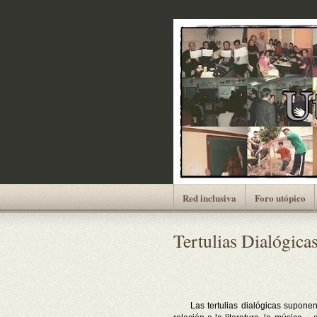
Red inclusiva
Foro utópico
Tertulias Dialógica
Las tertulias dialógicas suponen