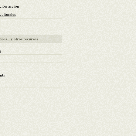
ción-acción
ulturales
deos... y otros recursos
s
nts