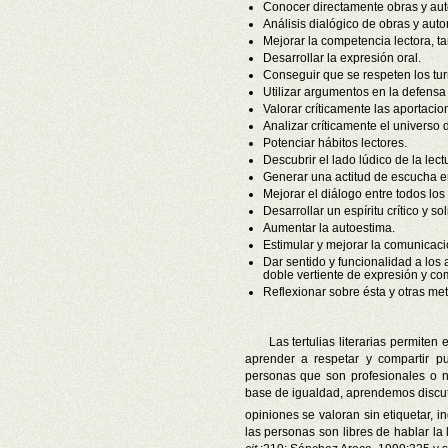
Conocer directamente obras y autor
Análisis dialógico de obras y auto
Mejorar la competencia lectora, ta
Desarrollar la expresión oral.
Conseguir que se respeten los tu
Utilizar argumentos en la defensa
Valorar críticamente las aportacion
Analizar críticamente el universo
Potenciar hábitos lectores.
Descubrir el lado lúdico de la lectu
Generar una actitud de escucha en
Mejorar el diálogo entre todos los 
Desarrollar un espíritu crítico y sol
Aumentar la autoestima.
Estimular y mejorar la comunicació
Dar sentido y funcionalidad a los
doble vertiente de expresión y c
Reflexionar sobre ésta y otras me
Las tertulias literarias permiten
aprender a respetar y compartir pu
personas que son profesionales o n
base de igualdad, aprendemos discut
opiniones se valoran sin etiquetar,
las personas son libres de hablar l