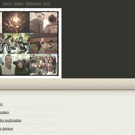
Inicio
|
Admin
|
Webmaster
|
RSS
es
somos
es realizadas
e prensa