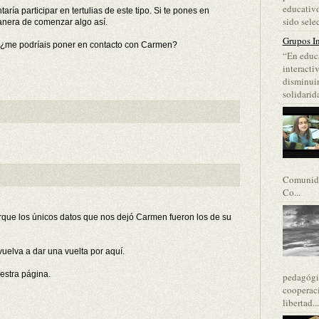
educativo
ía participar en tertulias de este tipo. Si te pones en
sido selec
nera de comenzar algo así.
Grupos In
: ¿me podríais poner en contacto con Carmen?
“En educa
interacti
disminuir
solidarida
Comunida
Co...
que los únicos datos que nos dejó Carmen fueron los de su
uelva a dar una vuelta por aquí.
estra página.
pedagógic
cooperaci
libertad...