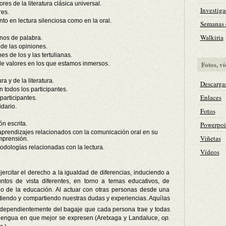
es de la literatura clásica universal.
Investiga
res.
nto en lectura silenciosa como en la oral.
Semanas c
Walkiria
rnos de palabra.
 de las opiniones.
es de los y las tertulianas.
Fotos, ví
 de valores en los que estamos inmersos.
ra y de la literatura.
Descarga
 todos los participantes.
Enlaces
participantes.
idario.
Fotos
Powerpoi
n escrita.
 aprendizajes relacionados con la comunicación oral en su
Viñetas
omprensión.
todologías relacionadas con la lectura.
Vídeos
 ejercitar el derecho a la igualdad de diferencias, induciendo a
ntos de vista diferentes, en torno a temas educativos, de
o de la educación. Al actuar con otras personas desde una
iendo y compartiendo nuestras dudas y experiencias. Aquí
las
 independientemente del bagaje que cada persona trae y todas
a lengua en que mejor se expresen (Aretxaga y Landaluce,
op.