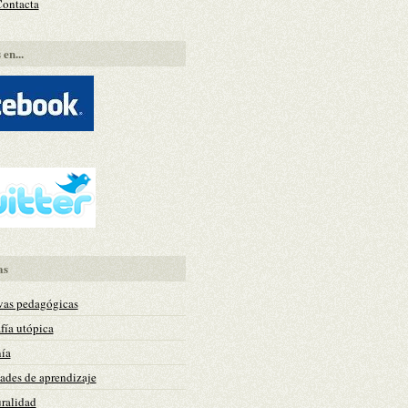
Contacta
en...
as
vas pedagógicas
fía utópica
ía
des de aprendizaje
uralidad