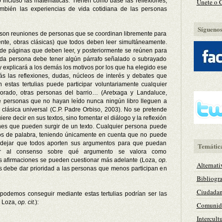
 o incluso las matemáticas. Tienen como base las reflexiones,
Únete o 
ambién las experiencias de vida cotidiana de las personas
Síguenos 
cas son reuniones de personas que se coordinan libremente para
mente, obras clásicas) que todos deben leer simultáneamente.
e páginas que deben leer, y posteriormente se reúnen para
ada persona debe tener algún párrafo señalado o subrayado
 explicará a los demás los motivos por los que ha elegido ese
s las reflexiones, dudas, núcleos de interés y debates que
n estas tertulias puede participar voluntariamente cualquier
sorado, otras personas del barrio… (Aretxaga y Landaluce,
e personas que no hayan leído nunca ningún libro lleguen a
ra clásica universal (C.P. Padre Orbiso, 2003). No se pretende
iere decir en sus textos, sino fomentar el diálogo y la reflexión
ciones que pueden surgir de un texto. Cualquier persona puede
os de palabra, teniendo únicamente en cuenta que no puede
 dejar que todos aporten sus argumentos para que puedan
Temátic
legar al consenso sobre qué argumento se valora como
as afirmaciones se pueden cuestionar más adelante (Loza,
op.
Alternati
 debe dar prioridad a las personas que menos participan en
Bibliogra
Ciudadan
 podemos conseguir mediante estas tertulias podrían ser las
; Loza,
op. cit.
):
Comunida
Intercult