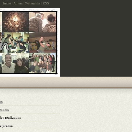
Inicio
|
Admin
|
Webmaster
|
RSS
es
somos
es realizadas
e prensa