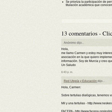
Se prioriza la participación de p
titulación académica que conocen l
13 comentarios - Clic
Anónimo dijo...
Hola,
me llamo Carmen y estoy muy interesa
asociación en la que quiero implemen
información. Soy de Murcia y creo qu
Un Saludo
6:43 p. m.
Red Utopía y Educación
dijo...
Hola, Carmen:
Sobre tertulias dialógicas, tenemos 
Mil y una tertulias - http://www.neske
FACEPA - http://www.facepa.org/es/ini