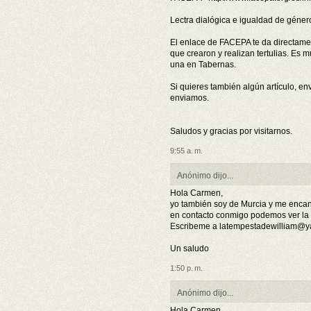
Lectra dialógica e igualdad de géner
El enlace de FACEPA te da directamen
que crearon y realizan tertulias. Es
una en Tabernas.
Si quieres también algún artículo, e
enviamos.
Saludos y gracias por visitarnos.
9:55 a. m.
Anónimo dijo...
Hola Carmen,
yo también soy de Murcia y me encanta
en contacto conmigo podemos ver la 
Escribeme a latempestadewilliam@y
Un saludo
1:50 p. m.
Anónimo dijo...
Hola Carmen,