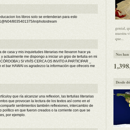
educacion los libros solo se entenderan para esto
021@N04/8035401375/in/photostream
genial, q
nuestra v
que...
e casa y mis inquietudes literarias me llevaron hace ya
Nos han v
a y actualmente me dispongo a iniciar un grpo de tertulia en mi
 CÓRDOBA ) SI VIVÍS CERCA OS INVITO A PARTICIPAR _
1,398
 en el bar HAWAI os agradezco la información que ofreceis me
Desde dó
rtículoy que ría alcanzar una reflexion, las tertulias literarias
entos que provocan la lectura de los textos así como en el
 compartir sentimientos también reflexiones, intercambio de
o político en que fueron creados o la corriente con que se
tes, por ejemplo.