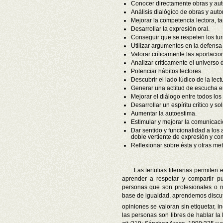
Conocer directamente obras y autor
Análisis dialógico de obras y auto
Mejorar la competencia lectora, ta
Desarrollar la expresión oral.
Conseguir que se respeten los tu
Utilizar argumentos en la defensa
Valorar críticamente las aportacion
Analizar críticamente el universo
Potenciar hábitos lectores.
Descubrir el lado lúdico de la lectu
Generar una actitud de escucha en
Mejorar el diálogo entre todos los 
Desarrollar un espíritu crítico y sol
Aumentar la autoestima.
Estimular y mejorar la comunicació
Dar sentido y funcionalidad a los
doble vertiente de expresión y c
Reflexionar sobre ésta y otras me
Las tertulias literarias permiten
aprender a respetar y compartir pu
personas que son profesionales o n
base de igualdad, aprendemos discut
opiniones se valoran sin etiquetar,
las personas son libres de hablar l