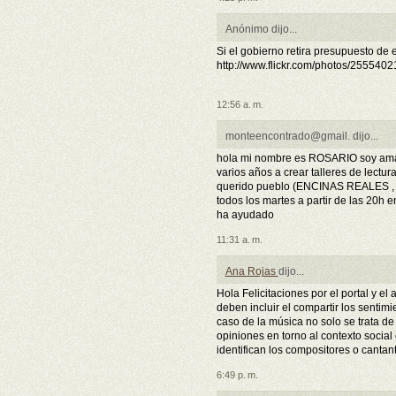
Anónimo dijo...
Si el gobierno retira presupuesto de 
http://www.flickr.com/photos/25554
12:56 a. m.
monteencontrado@gmail. dijo...
hola mi nombre es ROSARIO soy ama d
varios años a crear talleres de lectur
querido pueblo (ENCINAS REALES ,
todos los martes a partir de las 20h
ha ayudado
11:31 a. m.
Ana Rojas
dijo...
Hola Felicitaciones por el portal y el a
deben incluir el compartir los sentimi
caso de la música no solo se trata de
opiniones en torno al contexto social 
identifican los compositores o cantan
6:49 p. m.