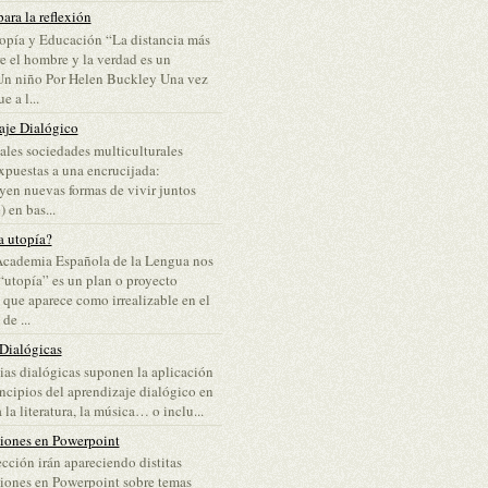
ara la reflexión
opía y Educación “La distancia más
re el hombre y la verdad es un
Un niño Por Helen Buckley Una vez
e a l...
aje Dialógico
ales sociedades multiculturales
puestas a una encrucijada:
yen nuevas formas de vivir juntos
 en bas...
a utopía?
Academia Española de la Lengua nos
“utopía” es un plan o proyecto
 que aparece como irrealizable en el
e ...
 Dialógicas
lias dialógicas suponen la aplicación
incipios del aprendizaje dialógico en
 la literatura, la música… o inclu...
ciones en Powerpoint
ección irán apareciendo distitas
iones en Powerpoint sobre temas