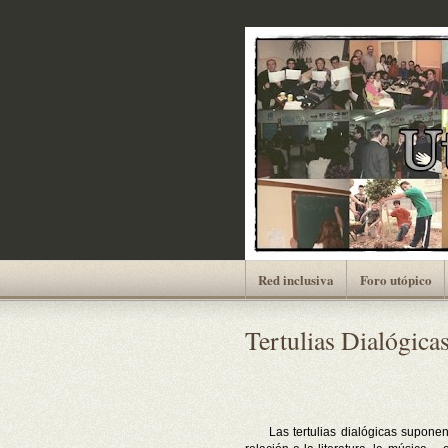
Red inclusiva
Foro utópico
Tertulias Dialógica
Las tertulias dialógicas suponen