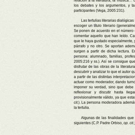
relación a la literatura, la música…
los debates y los argumentos, y t
participantes (Vega, 2005:231).
Las tertulias literarias dialógi
escoger un título literario (general
Se ponen de acuerdo en el número d
comentar aquello que han leído. C
que le haya gustado especialmente, y
párrafo y no otro. Se aportan ademá
surgen a partir de dicha lectura. E
persona: alumnado, familias, profe
2005:216 y ss.). Así se consigue qu
disfrutar de las obras de la literatu
descubrir y analizar lo que el autor qu
a partir de las distintas interpreta
actuar como moderador, dando turn
imponer su verdad, sino que debe
reflexionar y discutir hasta l
provisionalmente válido, ya que est
cit.
). La persona moderadora además
la tertulia.
Algunas de las finalidades que
siguientes (C.P. Padre Orbiso,
op. cit.