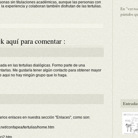
ersonas sin titulaciones académicas, aunque las personas con
a experiencia y colaboran también disfrutan de las tertulias.
En "ver to
párrafos q
k aquí para comentar :
da en las tertulias dialógicas. Formo parte de una
tarlas. Me gustaría tener algún contacto para obtener mayor
e aqui no hay ningún grupo que lo haga.
Entradas
varios enlaces en nuestra sección "Enlaces", como son:
s.net/confapea/tertulias/home.htm
ci2.htm