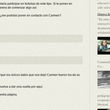
educativo
ía participar en tertulias de este tipo. Si te pones en
sido selec
nera de comenzar algo así.
Grupos In
: ¿me podríais poner en contacto con Carmen?
“En educa
interacti
disminuir
solidarida
Comunida
Co...
que los únicos datos que nos dejó Carmen fueron los de su
uelva a dar una vuelta por aquí.
estra página.
pedagógic
cooperaci
libertad...