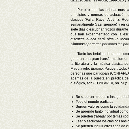
cit.
:219; Sánchez Aroca, 1999:325 y ss
Por otro lado, las tertulias musi
principios y normas de actuación 
clásicos (Falla, Ravel, Albéniz, Ro
semanalmente (casi siempre) y en ca
siete días o escuchan trozos durante l
que han experimentado con la es
discutida nunca será oída (o toca
símbolos aportados por todos los par
Tanto las tertulias literarias 
generan una gran transformación en 
la literatura y la música clásica p
Maquiavelo, Erasmo, Puigvert, Zola,
personas que participan (CONFAPEA, 2
además de la puesta en práctica del 
dialógico, son (CONFAPEA,
op. cit.
):
Se superan miedos e inseguridad
Todo el mundo participa.
Surgen valores como la solidarida
Se aprende tanto individual como
Se pueden trabajar por temas (por
Leer o escuchar los clásicos nos 
Se pueden incluir otros tipos de c