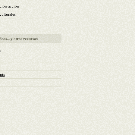
ción-acción
ulturales
deos... y otros recursos
s
nts