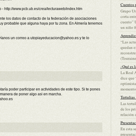
Cuentos p
o - http://www.pcb.ub.es/crea/lecturaweb/index.htm
Grupo Ut
corta ent
te los datos de contacto de la federación de asociaciones
cuento” 
 muy probable que alguna haya por tu zona. En Almería tenemos
un niño fu
Aprendiz
nvíanos un correo a utopiayeducacion@yahoo.es y te lo
“Las actu
quedan ex
reconstru
(Touraine)
¿Qué es l
La Real 
dice que 
optimista
momento d
ría poder participar en actividades de este tipo. Si te pones
manera de poner algo asi en marcha.
Tertulias
ahoo.es
Las tertu
de los pr
relación a
Presenta
En esta s
presentac