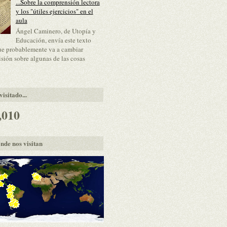
...Sobre la comprensión lectora
y los "útiles ejercicios" en el
aula
Ángel Caminero, de Utopía y
Educación, envía este texto
ue probablemente va a cambiar
isión sobre algunas de las cosas
isitado...
,010
nde nos visitan