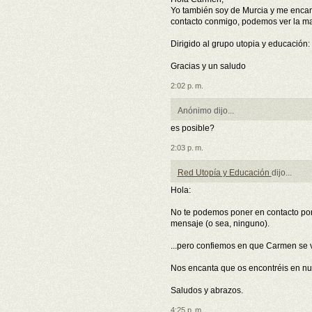
Yo también soy de Murcia y me encantar
contacto conmigo, podemos ver la ma
Dirigido al grupo utopia y educación
Gracias y un saludo
2:02 p. m.
Anónimo dijo...
es posible?
2:03 p. m.
Red Utopía y Educación
dijo...
Hola:
No te podemos poner en contacto por
mensaje (o sea, ninguno).
...pero confiemos en que Carmen se v
Nos encanta que os encontréis en nu
Saludos y abrazos.
4:25 p. m.