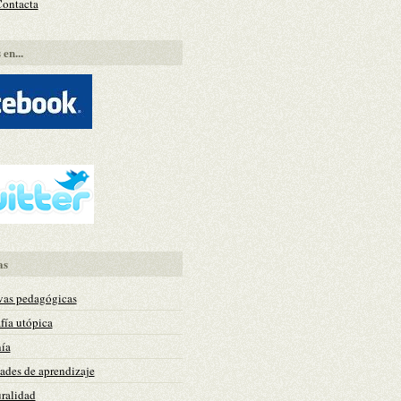
Contacta
en...
as
vas pedagógicas
fía utópica
ía
des de aprendizaje
uralidad