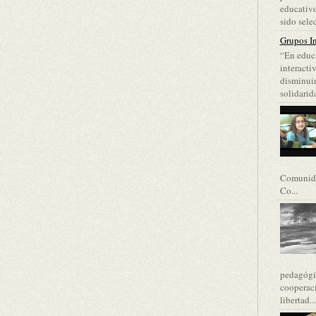
educativo
sido selec
Grupos In
“En educa
interacti
disminuir
solidarida
Comunida
Co...
pedagógic
cooperaci
libertad...