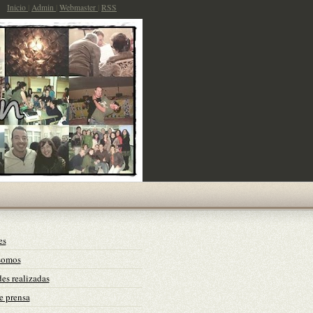
Inicio
|
Admin
|
Webmaster
|
RSS
es
somos
es realizadas
e prensa