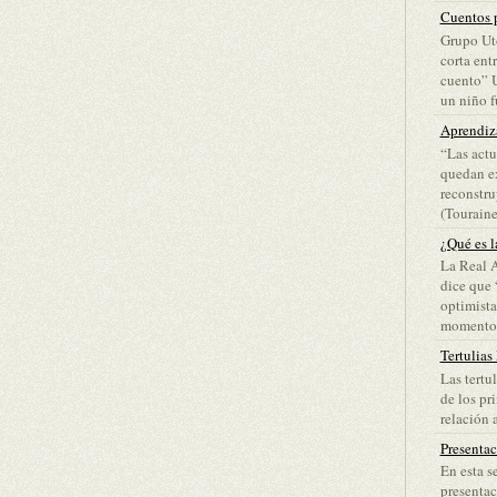
Cuentos p
Grupo Ut
corta ent
cuento” 
un niño fu
Aprendiz
“Las actu
quedan ex
reconstru
(Touraine)
¿Qué es l
La Real 
dice que 
optimista
momento d
Tertulias
Las tertu
de los pr
relación a
Presenta
En esta s
presentac