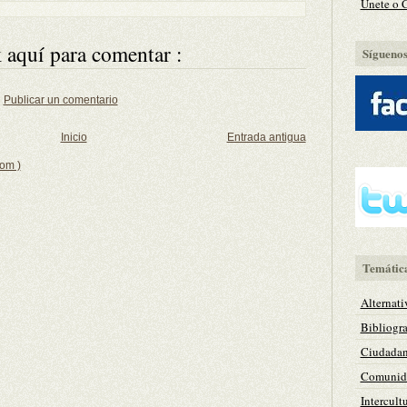
Únete o 
 aquí para comentar :
Síguenos 
Publicar un comentario
Inicio
Entrada antigua
tom )
Temátic
Alternati
Bibliogra
Ciudadan
Comunida
Intercult