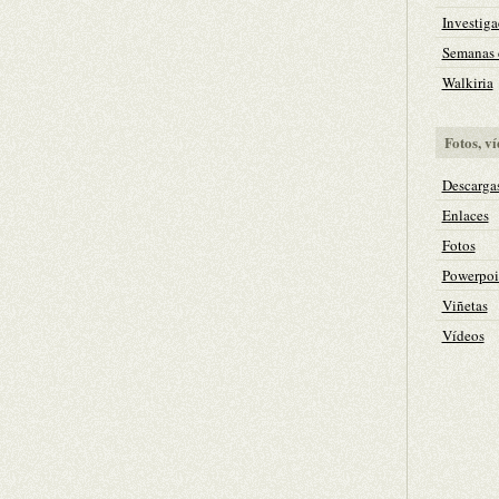
Investiga
Semanas c
Walkiria
Fotos, ví
Descarga
Enlaces
Fotos
Powerpoi
Viñetas
Vídeos