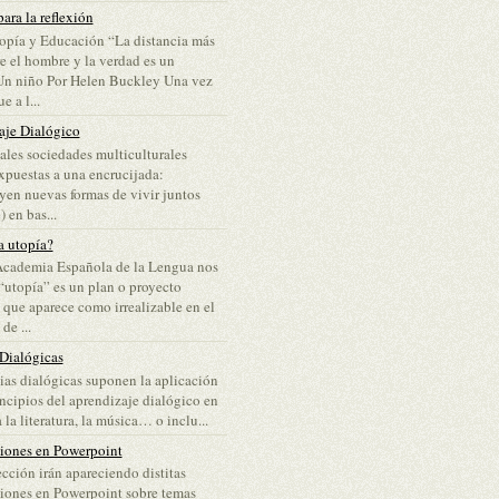
ara la reflexión
opía y Educación “La distancia más
re el hombre y la verdad es un
Un niño Por Helen Buckley Una vez
e a l...
aje Dialógico
ales sociedades multiculturales
puestas a una encrucijada:
yen nuevas formas de vivir juntos
 en bas...
a utopía?
Academia Española de la Lengua nos
“utopía” es un plan o proyecto
 que aparece como irrealizable en el
e ...
 Dialógicas
lias dialógicas suponen la aplicación
incipios del aprendizaje dialógico en
 la literatura, la música… o inclu...
ciones en Powerpoint
ección irán apareciendo distitas
iones en Powerpoint sobre temas