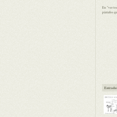
En "ver to
párrafos q
Entradas