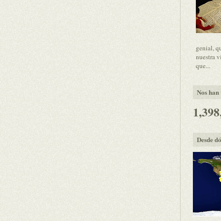
genial, q
nuestra v
que...
Nos han v
1,398
Desde dó