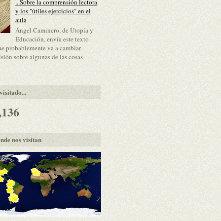
...Sobre la comprensión lectora
y los "útiles ejercicios" en el
aula
Ángel Caminero, de Utopía y
Educación, envía este texto
ue probablemente va a cambiar
isión sobre algunas de las cosas
isitado...
,136
nde nos visitan