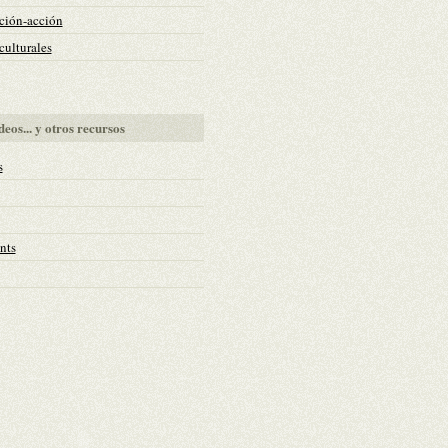
ción-acción
ulturales
deos... y otros recursos
s
nts