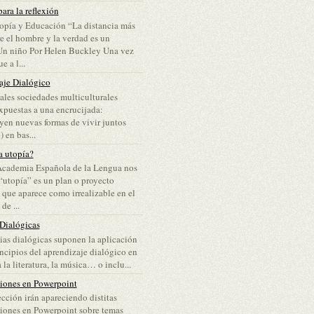
ara la reflexión
opía y Educación “La distancia más
re el hombre y la verdad es un
Un niño Por Helen Buckley Una vez
e a l...
aje Dialógico
ales sociedades multiculturales
puestas a una encrucijada:
yen nuevas formas de vivir juntos
 en bas...
a utopía?
Academia Española de la Lengua nos
“utopía” es un plan o proyecto
 que aparece como irrealizable en el
e ...
 Dialógicas
lias dialógicas suponen la aplicación
incipios del aprendizaje dialógico en
 la literatura, la música… o inclu...
ciones en Powerpoint
ección irán apareciendo distitas
iones en Powerpoint sobre temas