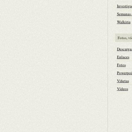
Investiga
Semanas c
Walkiria
Fotos, ví
Descarga
Enlaces
Fotos
Powerpoi
Viñetas
Vídeos