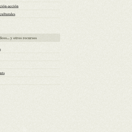
ción-acción
ulturales
deos... y otros recursos
s
nts