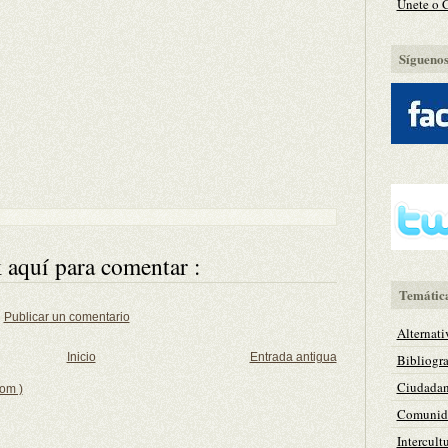
Únete o 
Síguenos 
 aquí para comentar :
Temátic
Publicar un comentario
Alternati
Inicio
Entrada antigua
Bibliogra
Ciudadan
tom )
Comunida
Intercult