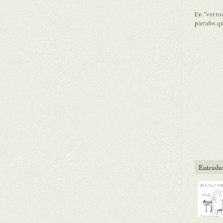
En "ver to
párrafos q
Entradas