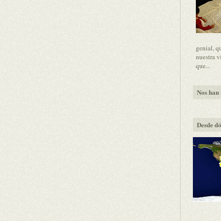
genial, q
nuestra v
que...
Nos han v
Desde dó