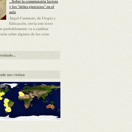
...Sobre la comprensión lectora
y los "útiles ejercicios" en el
aula
Ángel Caminero, de Utopía y
Educación, envía este texto
ue probablemente va a cambiar
isión sobre algunas de las cosas
isitado...
nde nos visitan