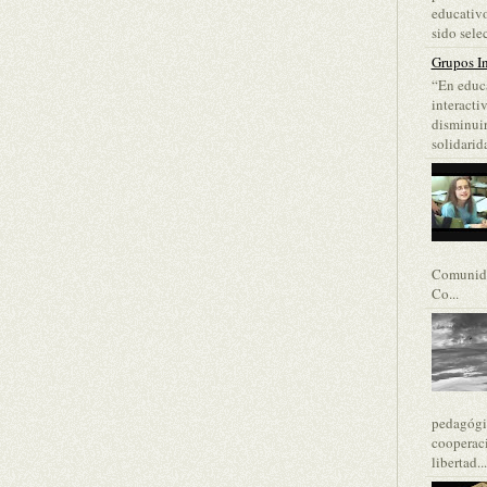
educativo
sido selec
Grupos In
“En educa
interacti
disminuir
solidarida
Comunida
Co...
pedagógic
cooperaci
libertad...