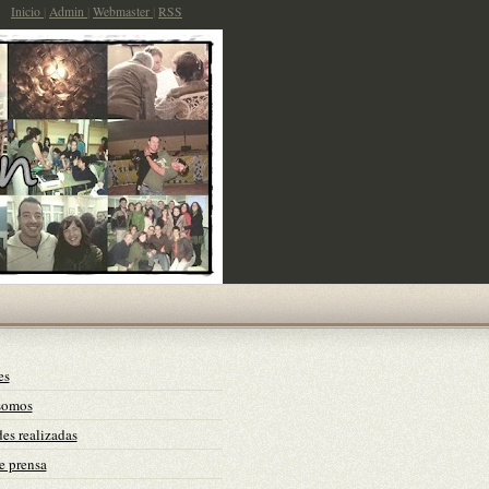
Inicio
|
Admin
|
Webmaster
|
RSS
es
somos
es realizadas
e prensa