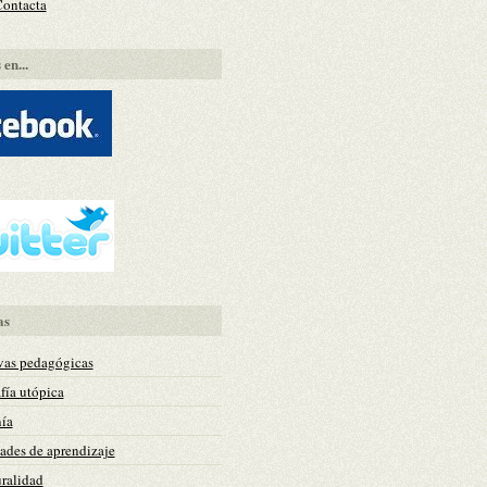
Contacta
en...
as
vas pedagógicas
fía utópica
ía
des de aprendizaje
uralidad