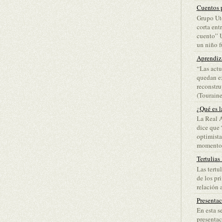
Cuentos p
Grupo Ut
corta ent
cuento” 
un niño fu
Aprendiz
“Las actu
quedan ex
reconstru
(Touraine)
¿Qué es l
La Real 
dice que 
optimista
momento d
Tertulias
Las tertu
de los pr
relación a
Presenta
En esta s
presentac