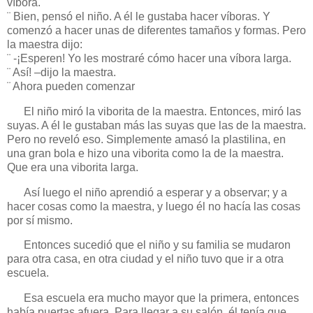
víbora.
¨ Bien, pensó el niño. A él le gustaba hacer víboras. Y
comenzó a hacer unas de diferentes tamaños y formas. Pero
la maestra dijo:
¨ -¡Esperen! Yo les mostraré cómo hacer una víbora larga.
¨ Así! –dijo la maestra.
¨ Ahora pueden comenzar
El niño miró la viborita de la maestra. Entonces, miró las
suyas. A él le gustaban más las suyas que las de la maestra.
Pero no reveló eso. Simplemente amasó la plastilina, en
una gran bola e hizo una viborita como la de la maestra.
Que era una viborita larga.
Así luego el niño aprendió a esperar y a observar; y a
hacer cosas como la maestra, y luego él no hacía las cosas
por sí mismo.
Entonces sucedió que el niño y su familia se mudaron
para otra casa, en otra ciudad y el niño tuvo que ir a otra
escuela.
Esa escuela era mucho mayor que la primera, entonces
había puertas afuera. Para llegar a su salón, él tenía que