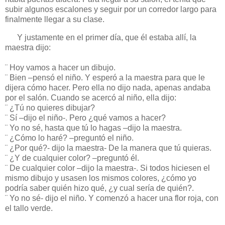
subir algunos escalones y seguir por un corredor largo para
finalmente llegar a su clase.
Y justamente en el primer día, que él estaba allí, la
maestra dijo:
¨ Hoy vamos a hacer un dibujo.
¨ Bien –pensó el niño. Y esperó a la maestra para que le
dijera cómo hacer. Pero ella no dijo nada, apenas andaba
por el salón. Cuando se acercó al niño, ella dijo:
¨ ¿Tú no quieres dibujar?
¨ Sí –dijo el niño-. Pero ¿qué vamos a hacer?
¨ Yo no sé, hasta que tú lo hagas –dijo la maestra.
¨ ¿Cómo lo haré? –preguntó el niño.
¨ ¿Por qué?- dijo la maestra- De la manera que tú quieras.
¨ ¿Y de cualquier color? –preguntó él.
¨ De cualquier color –dijo la maestra-. Si todos hiciesen el
mismo dibujo y usasen los mismos colores, ¿cómo yo
podría saber quién hizo qué, ¿y cual sería de quién?.
¨ Yo no sé- dijo el niño. Y comenzó a hacer una flor roja, con
el tallo verde.