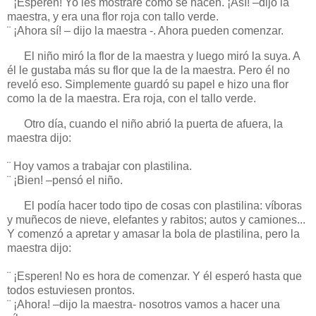
¨ ¡Esperen! Yo les mostraré cómo se hacen. ¡Así! –dijo la
maestra, y era una flor roja con tallo verde.
¨ ¡Ahora sí! – dijo la maestra -. Ahora pueden comenzar.
El niño miró la flor de la maestra y luego miró la suya. A
él le gustaba más su flor que la de la maestra. Pero él no
reveló eso. Simplemente guardó su papel e hizo una flor
como la de la maestra. Era roja, con el tallo verde.
Otro día, cuando el niño abrió la puerta de afuera, la
maestra dijo:
¨ Hoy vamos a trabajar con plastilina.
¨ ¡Bien! –pensó el niño.
El podía hacer todo tipo de cosas con plastilina: víboras
y muñecos de nieve, elefantes y rabitos; autos y camiones...
Y comenzó a apretar y amasar la bola de plastilina, pero la
maestra dijo:
¨ ¡Esperen! No es hora de comenzar. Y él esperó hasta que
todos estuviesen prontos.
¨ ¡Ahora! –dijo la maestra- nosotros vamos a hacer una