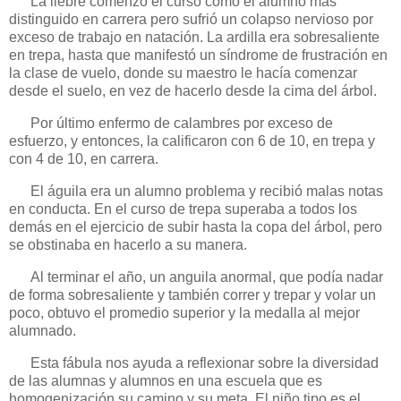
La liebre comenzó el curso como el alumno más
distinguido en carrera pero sufrió un colapso nervioso por
exceso de trabajo en natación. La ardilla era sobresaliente
en trepa, hasta que manifestó un síndrome de frustración en
la clase de vuelo, donde su maestro le hacía comenzar
desde el suelo, en vez de hacerlo desde la cima del árbol.
Por último enfermo de calambres por exceso de
esfuerzo, y entonces, la calificaron con 6 de 10, en trepa y
con 4 de 10, en carrera.
El águila era un alumno problema y recibió malas notas
en conducta. En el curso de trepa superaba a todos los
demás en el ejercicio de subir hasta la copa del árbol, pero
se obstinaba en hacerlo a su manera.
Al terminar el año, un anguila anormal, que podía nadar
de forma sobresaliente y también correr y trepar y volar un
poco, obtuvo el promedio superior y la medalla al mejor
alumnado.
Esta fábula nos ayuda a reflexionar sobre la diversidad
de las alumnas y alumnos en una escuela que es
homogenización su camino y su meta. El niño tipo es el