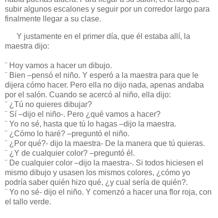
subir algunos escalones y seguir por un corredor largo para
finalmente llegar a su clase.
Y justamente en el primer día, que él estaba allí, la
maestra dijo:
¨ Hoy vamos a hacer un dibujo.
¨ Bien –pensó el niño. Y esperó a la maestra para que le
dijera cómo hacer. Pero ella no dijo nada, apenas andaba
por el salón. Cuando se acercó al niño, ella dijo:
¨ ¿Tú no quieres dibujar?
¨ Sí –dijo el niño-. Pero ¿qué vamos a hacer?
¨ Yo no sé, hasta que tú lo hagas –dijo la maestra.
¨ ¿Cómo lo haré? –preguntó el niño.
¨ ¿Por qué?- dijo la maestra- De la manera que tú quieras.
¨ ¿Y de cualquier color? –preguntó él.
¨ De cualquier color –dijo la maestra-. Si todos hiciesen el
mismo dibujo y usasen los mismos colores, ¿cómo yo
podría saber quién hizo qué, ¿y cual sería de quién?.
¨ Yo no sé- dijo el niño. Y comenzó a hacer una flor roja, con
el tallo verde.