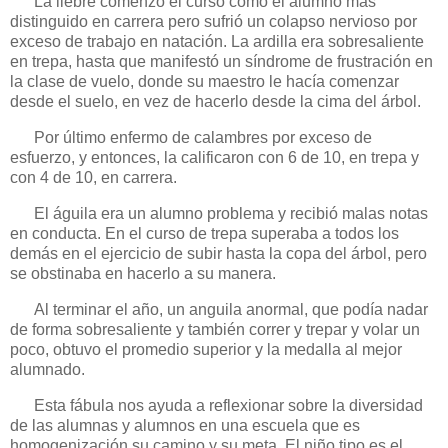
La liebre comenzó el curso como el alumno más
distinguido en carrera pero sufrió un colapso nervioso por
exceso de trabajo en natación. La ardilla era sobresaliente
en trepa, hasta que manifestó un síndrome de frustración en
la clase de vuelo, donde su maestro le hacía comenzar
desde el suelo, en vez de hacerlo desde la cima del árbol.
Por último enfermo de calambres por exceso de
esfuerzo, y entonces, la calificaron con 6 de 10, en trepa y
con 4 de 10, en carrera.
El águila era un alumno problema y recibió malas notas
en conducta. En el curso de trepa superaba a todos los
demás en el ejercicio de subir hasta la copa del árbol, pero
se obstinaba en hacerlo a su manera.
Al terminar el año, un anguila anormal, que podía nadar
de forma sobresaliente y también correr y trepar y volar un
poco, obtuvo el promedio superior y la medalla al mejor
alumnado.
Esta fábula nos ayuda a reflexionar sobre la diversidad
de las alumnas y alumnos en una escuela que es
homogenización su camino y su meta. El niño tipo es el