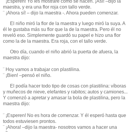
¨ ¡Esperen! Yo les mostraré cómo se hacen. ¡Así! –dijo la
maestra, y era una flor roja con tallo verde.
¨ ¡Ahora sí! – dijo la maestra -. Ahora pueden comenzar.
El niño miró la flor de la maestra y luego miró la suya. A
él le gustaba más su flor que la de la maestra. Pero él no
reveló eso. Simplemente guardó su papel e hizo una flor
como la de la maestra. Era roja, con el tallo verde.
Otro día, cuando el niño abrió la puerta de afuera, la
maestra dijo:
¨ Hoy vamos a trabajar con plastilina.
¨ ¡Bien! –pensó el niño.
El podía hacer todo tipo de cosas con plastilina: víboras
y muñecos de nieve, elefantes y rabitos; autos y camiones...
Y comenzó a apretar y amasar la bola de plastilina, pero la
maestra dijo:
¨ ¡Esperen! No es hora de comenzar. Y él esperó hasta que
todos estuviesen prontos.
¨ ¡Ahora! –dijo la maestra- nosotros vamos a hacer una