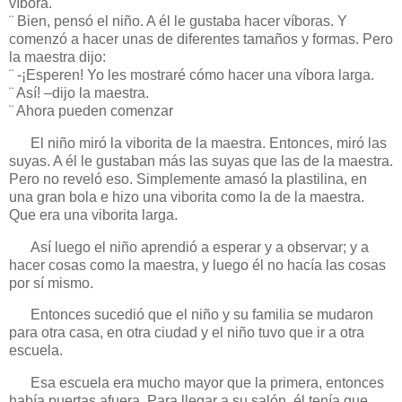
víbora.
¨ Bien, pensó el niño. A él le gustaba hacer víboras. Y
comenzó a hacer unas de diferentes tamaños y formas. Pero
la maestra dijo:
¨ -¡Esperen! Yo les mostraré cómo hacer una víbora larga.
¨ Así! –dijo la maestra.
¨ Ahora pueden comenzar
El niño miró la viborita de la maestra. Entonces, miró las
suyas. A él le gustaban más las suyas que las de la maestra.
Pero no reveló eso. Simplemente amasó la plastilina, en
una gran bola e hizo una viborita como la de la maestra.
Que era una viborita larga.
Así luego el niño aprendió a esperar y a observar; y a
hacer cosas como la maestra, y luego él no hacía las cosas
por sí mismo.
Entonces sucedió que el niño y su familia se mudaron
para otra casa, en otra ciudad y el niño tuvo que ir a otra
escuela.
Esa escuela era mucho mayor que la primera, entonces
había puertas afuera. Para llegar a su salón, él tenía que