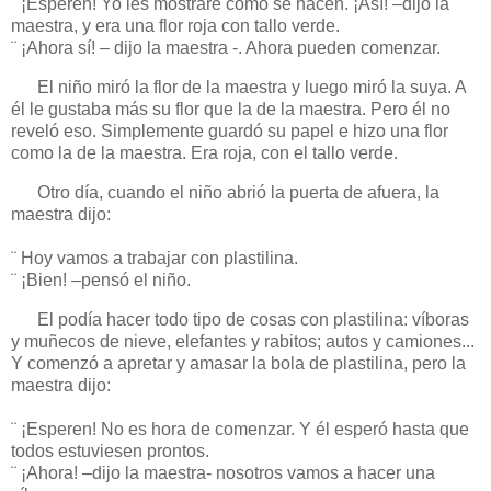
¨ ¡Esperen! Yo les mostraré cómo se hacen. ¡Así! –dijo la
maestra, y era una flor roja con tallo verde.
¨ ¡Ahora sí! – dijo la maestra -. Ahora pueden comenzar.
El niño miró la flor de la maestra y luego miró la suya. A
él le gustaba más su flor que la de la maestra. Pero él no
reveló eso. Simplemente guardó su papel e hizo una flor
como la de la maestra. Era roja, con el tallo verde.
Otro día, cuando el niño abrió la puerta de afuera, la
maestra dijo:
¨ Hoy vamos a trabajar con plastilina.
¨ ¡Bien! –pensó el niño.
El podía hacer todo tipo de cosas con plastilina: víboras
y muñecos de nieve, elefantes y rabitos; autos y camiones...
Y comenzó a apretar y amasar la bola de plastilina, pero la
maestra dijo:
¨ ¡Esperen! No es hora de comenzar. Y él esperó hasta que
todos estuviesen prontos.
¨ ¡Ahora! –dijo la maestra- nosotros vamos a hacer una