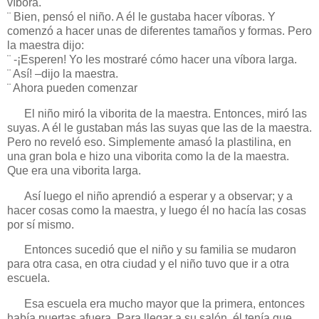
víbora.
¨ Bien, pensó el niño. A él le gustaba hacer víboras. Y
comenzó a hacer unas de diferentes tamaños y formas. Pero
la maestra dijo:
¨ -¡Esperen! Yo les mostraré cómo hacer una víbora larga.
¨ Así! –dijo la maestra.
¨ Ahora pueden comenzar
El niño miró la viborita de la maestra. Entonces, miró las
suyas. A él le gustaban más las suyas que las de la maestra.
Pero no reveló eso. Simplemente amasó la plastilina, en
una gran bola e hizo una viborita como la de la maestra.
Que era una viborita larga.
Así luego el niño aprendió a esperar y a observar; y a
hacer cosas como la maestra, y luego él no hacía las cosas
por sí mismo.
Entonces sucedió que el niño y su familia se mudaron
para otra casa, en otra ciudad y el niño tuvo que ir a otra
escuela.
Esa escuela era mucho mayor que la primera, entonces
había puertas afuera. Para llegar a su salón, él tenía que