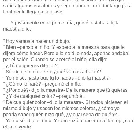
subir algunos escalones y seguir por un corredor largo para
finalmente llegar a su clase.
Y justamente en el primer día, que él estaba allí, la
maestra dijo:
¨ Hoy vamos a hacer un dibujo.
¨ Bien –pensó el niño. Y esperó a la maestra para que le
dijera cómo hacer. Pero ella no dijo nada, apenas andaba
por el salón. Cuando se acercó al niño, ella dijo:
¨ ¿Tú no quieres dibujar?
¨ Sí –dijo el niño-. Pero ¿qué vamos a hacer?
¨ Yo no sé, hasta que tú lo hagas –dijo la maestra.
¨ ¿Cómo lo haré? –preguntó el niño.
¨ ¿Por qué?- dijo la maestra- De la manera que tú quieras.
¨ ¿Y de cualquier color? –preguntó él.
¨ De cualquier color –dijo la maestra-. Si todos hiciesen el
mismo dibujo y usasen los mismos colores, ¿cómo yo
podría saber quién hizo qué, ¿y cual sería de quién?.
¨ Yo no sé- dijo el niño. Y comenzó a hacer una flor roja, con
el tallo verde.