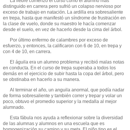
La liebre comenzó el curso como el alumno más
distinguido en carrera pero sufrió un colapso nervioso por
exceso de trabajo en natación. La ardilla era sobresaliente
en trepa, hasta que manifestó un síndrome de frustración en
la clase de vuelo, donde su maestro le hacía comenzar
desde el suelo, en vez de hacerlo desde la cima del árbol.
Por último enfermo de calambres por exceso de
esfuerzo, y entonces, la calificaron con 6 de 10, en trepa y
con 4 de 10, en carrera.
El águila era un alumno problema y recibió malas notas
en conducta. En el curso de trepa superaba a todos los
demás en el ejercicio de subir hasta la copa del árbol, pero
se obstinaba en hacerlo a su manera.
Al terminar el año, un anguila anormal, que podía nadar
de forma sobresaliente y también correr y trepar y volar un
poco, obtuvo el promedio superior y la medalla al mejor
alumnado.
Esta fábula nos ayuda a reflexionar sobre la diversidad
de las alumnas y alumnos en una escuela que es
homogenización su camino y su meta. El niño tipo es el