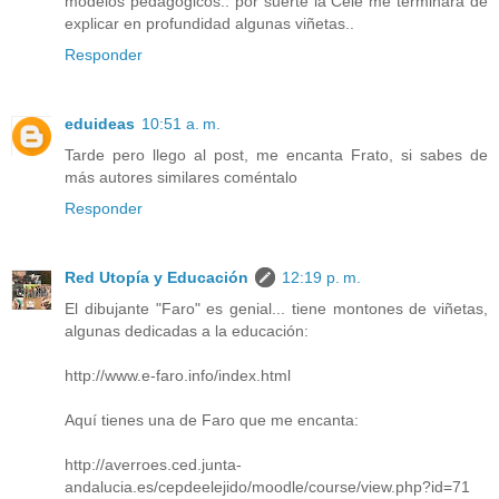
modelos pedagógicos.. por suerte la Cele me terminará de
explicar en profundidad algunas viñetas..
Responder
eduideas
10:51 a. m.
Tarde pero llego al post, me encanta Frato, si sabes de
más autores similares coméntalo
Responder
Red Utopía y Educación
12:19 p. m.
El dibujante "Faro" es genial... tiene montones de viñetas,
algunas dedicadas a la educación:
http://www.e-faro.info/index.html
Aquí tienes una de Faro que me encanta:
http://averroes.ced.junta-
andalucia.es/cepdeelejido/moodle/course/view.php?id=71