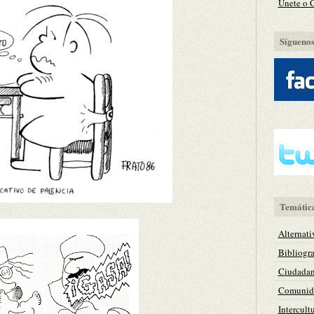
Únete o 
Síguenos 
Temátic
Alternati
Bibliogra
Ciudadan
Comunida
Intercult