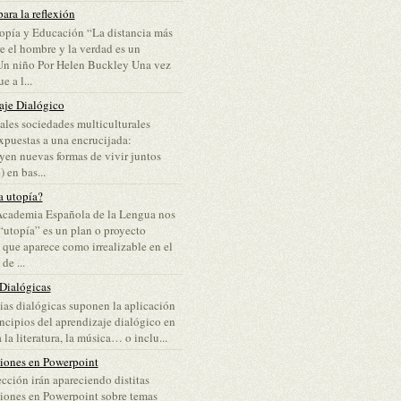
ara la reflexión
opía y Educación “La distancia más
re el hombre y la verdad es un
Un niño Por Helen Buckley Una vez
e a l...
aje Dialógico
ales sociedades multiculturales
puestas a una encrucijada:
yen nuevas formas de vivir juntos
 en bas...
a utopía?
Academia Española de la Lengua nos
“utopía” es un plan o proyecto
 que aparece como irrealizable en el
e ...
 Dialógicas
lias dialógicas suponen la aplicación
incipios del aprendizaje dialógico en
 la literatura, la música… o inclu...
ciones en Powerpoint
ección irán apareciendo distitas
iones en Powerpoint sobre temas