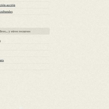
ción-acción
ulturales
deos... y otros recursos
s
nts