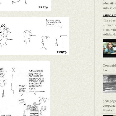
educativo
sido selec
Grupos In
“En educa
interacti
disminuir
solidarida
Comunida
Co...
pedagógic
cooperaci
libertad...