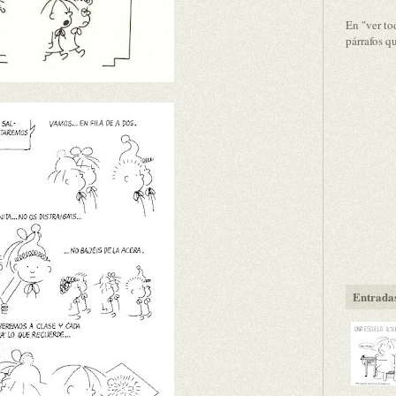
En "ver to
párrafos q
Entradas