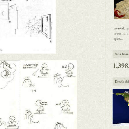
genial, q
nuestra v
que...
Nos han v
1,398
Desde dó