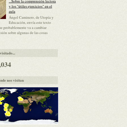
...Sobre la comprensión lectora
y los "útiles ejercicios" en el
aula
Ángel Caminero, de Utopía y
Educación, envía este texto
ue probablemente va a cambiar
isión sobre algunas de las cosas
isitado...
,034
nde nos visitan