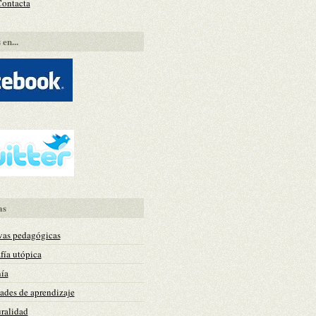
Contacta
en...
as
vas pedagógicas
fía utópica
ía
des de aprendizaje
uralidad