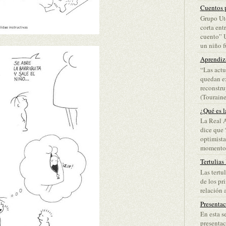
Cuentos p
Grupo Ut
corta ent
cuento” 
un niño fu
Aprendiz
“Las actu
quedan ex
reconstru
(Touraine)
¿Qué es l
La Real 
dice que 
optimista
momento d
Tertulias
Las tertu
de los pr
relación a
Presenta
En esta s
presentac