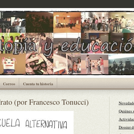
Correo
Cuenta tu historia
Frato (por Francesco Tonucci)
Novedad
Quiénes 
Actividad
Dossier d