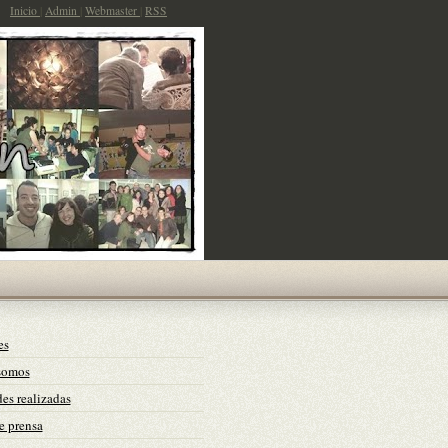
Inicio
|
Admin
|
Webmaster
|
RSS
es
somos
es realizadas
e prensa