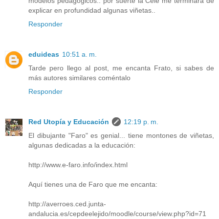
modelos pedagógicos.. por suerte la Cele me terminará de
explicar en profundidad algunas viñetas..
Responder
eduideas
10:51 a. m.
Tarde pero llego al post, me encanta Frato, si sabes de
más autores similares coméntalo
Responder
Red Utopía y Educación
12:19 p. m.
El dibujante "Faro" es genial... tiene montones de viñetas,
algunas dedicadas a la educación:
http://www.e-faro.info/index.html
Aquí tienes una de Faro que me encanta:
http://averroes.ced.junta-
andalucia.es/cepdeelejido/moodle/course/view.php?id=71